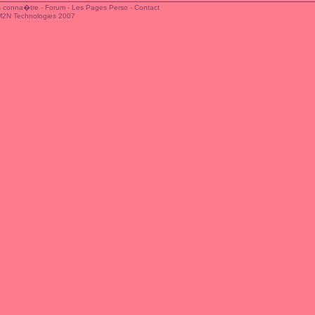
 conna�tre
-
Forum
-
Les Pages Perso
-
Contact
M2N Technologies 2007