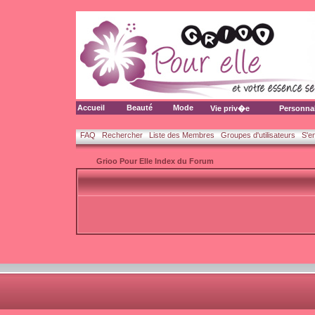
Accueil
Beauté
Mode
Vie priv�e
Personna
FAQ
Rechercher
Liste des Membres
Groupes d'utilisateurs
S'e
Grioo Pour Elle Index du Forum