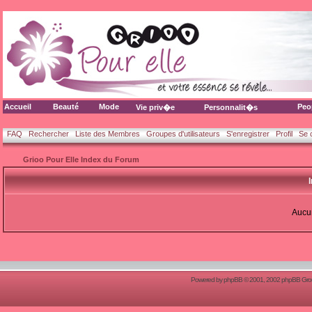
Accueil
Beauté
Mode
Peo
Vie priv�e
Personnalit�s
FAQ
Rechercher
Liste des Membres
Groupes d'utilisateurs
S'enregistrer
Profil
Se 
Grioo Pour Elle Index du Forum
Aucun
Powered by
phpBB
© 2001, 2002 phpBB Group