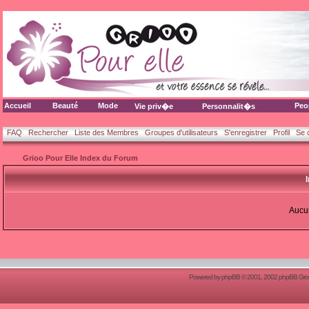
Accueil
Beauté
Mode
Peo
Vie priv�e
Personnalit�s
FAQ
Rechercher
Liste des Membres
Groupes d'utilisateurs
S'enregistrer
Profil
Se 
Grioo Pour Elle Index du Forum
Aucun
Powered by
phpBB
© 2001, 2002 phpBB Group