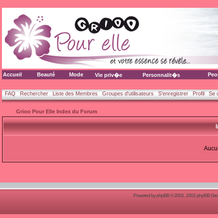
Accueil
Beauté
Mode
Peo
Vie priv�e
Personnalit�s
FAQ
Rechercher
Liste des Membres
Groupes d'utilisateurs
S'enregistrer
Profil
Se 
Grioo Pour Elle Index du Forum
Aucun
Powered by
phpBB
© 2001, 2002 phpBB Group