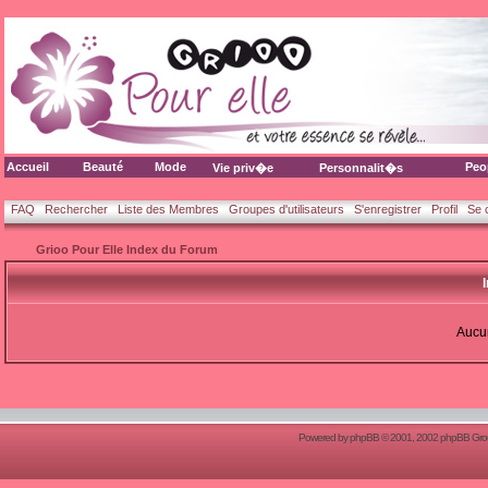
Accueil
Beauté
Mode
Peo
Vie priv�e
Personnalit�s
FAQ
Rechercher
Liste des Membres
Groupes d'utilisateurs
S'enregistrer
Profil
Se 
Grioo Pour Elle Index du Forum
Aucun
Powered by
phpBB
© 2001, 2002 phpBB Group