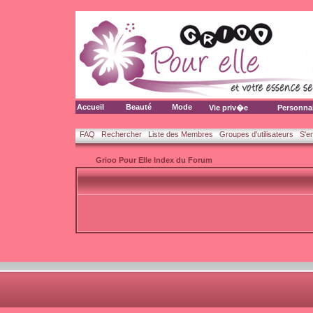
Accueil
Beauté
Mode
Vie priv�e
Personna
FAQ
Rechercher
Liste des Membres
Groupes d'utilisateurs
S'e
Grioo Pour Elle Index du Forum