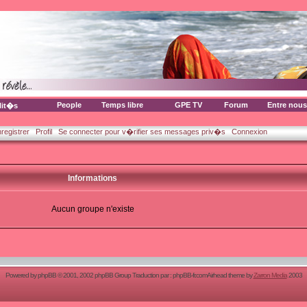
People
Temps libre
GPE TV
Forum
Entre nous
lit�s
nregistrer
Profil
Se connecter pour v�rifier ses messages priv�s
Connexion
Informations
Aucun groupe n'existe
Powered by
phpBB
© 2001, 2002 phpBB Group Traduction par :
phpBB-fr.com
Airhead theme by
Zarron Media
2003