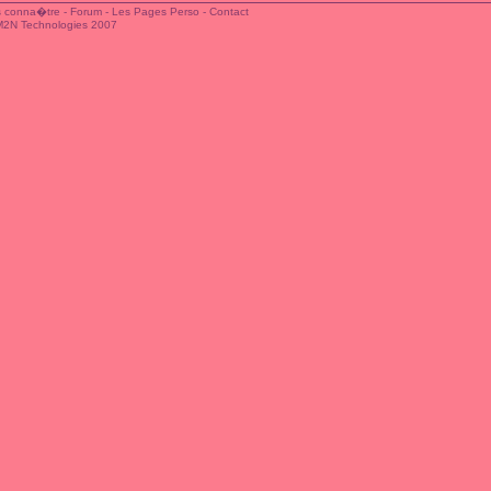
 conna�tre
-
Forum
-
Les Pages Perso
-
Contact
M2N Technologies 2007