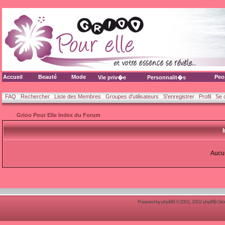
Accueil
Beauté
Mode
Peo
Vie priv�e
Personnalit�s
FAQ
Rechercher
Liste des Membres
Groupes d'utilisateurs
S'enregistrer
Profil
Se 
Grioo Pour Elle Index du Forum
Aucun
Powered by
phpBB
© 2001, 2002 phpBB Group