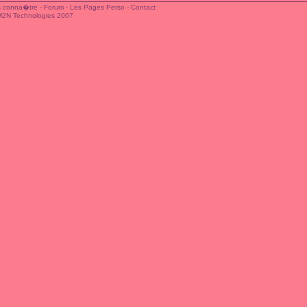
 conna�tre
-
Forum
-
Les Pages Perso
-
Contact
M2N Technologies 2007