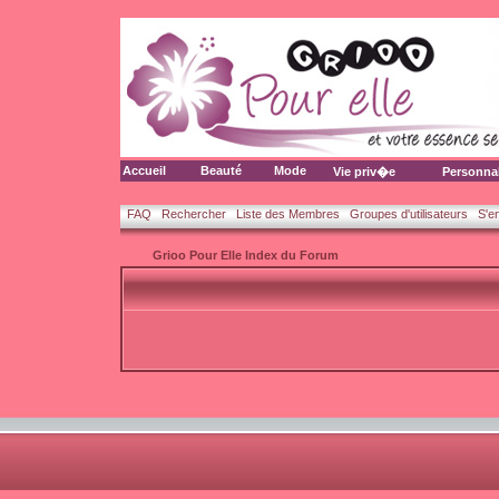
Accueil
Beauté
Mode
Vie priv�e
Personna
FAQ
Rechercher
Liste des Membres
Groupes d'utilisateurs
S'e
Grioo Pour Elle Index du Forum