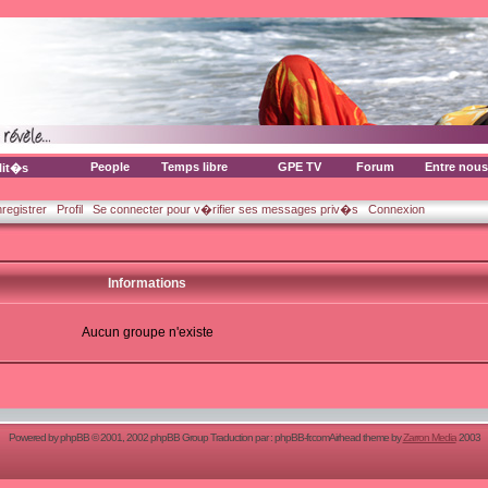
People
Temps libre
GPE TV
Forum
Entre nous
lit�s
nregistrer
Profil
Se connecter pour v�rifier ses messages priv�s
Connexion
Informations
Aucun groupe n'existe
Powered by
phpBB
© 2001, 2002 phpBB Group Traduction par :
phpBB-fr.com
Airhead theme by
Zarron Media
2003