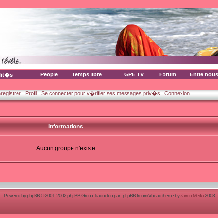
People
Temps libre
GPE TV
Forum
Entre nous
lit�s
nregistrer
Profil
Se connecter pour v�rifier ses messages priv�s
Connexion
Informations
Aucun groupe n'existe
Powered by
phpBB
© 2001, 2002 phpBB Group Traduction par :
phpBB-fr.com
Airhead theme by
Zarron Media
2003