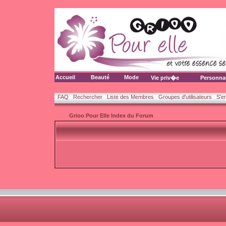
Accueil
Beauté
Mode
Vie priv�e
Personna
FAQ
Rechercher
Liste des Membres
Groupes d'utilisateurs
S'e
Grioo Pour Elle Index du Forum