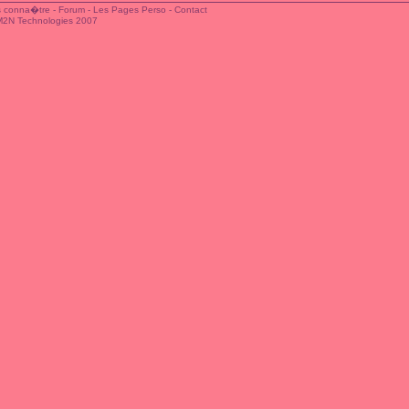
 conna�tre
-
Forum
-
Les Pages Perso
-
Contact
M2N Technologies 2007