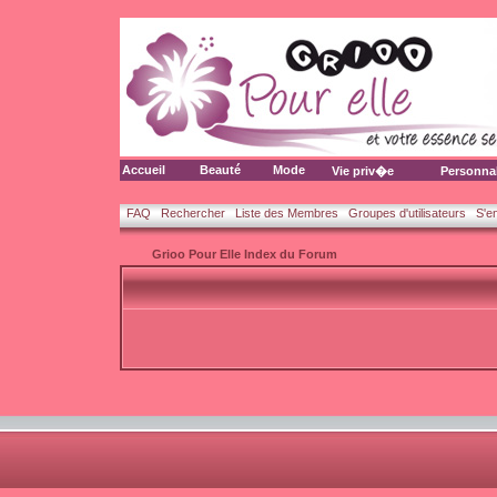
Accueil
Beauté
Mode
Vie priv�e
Personna
FAQ
Rechercher
Liste des Membres
Groupes d'utilisateurs
S'e
Grioo Pour Elle Index du Forum