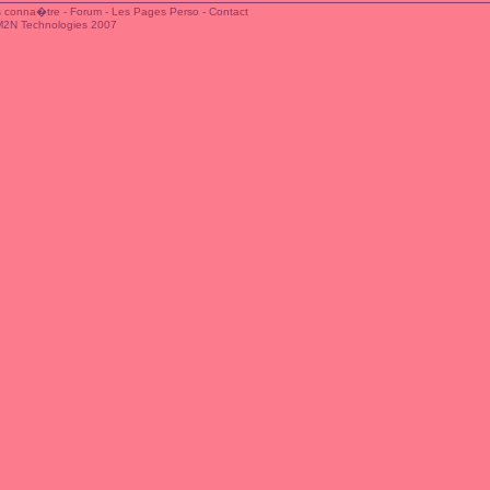
 conna�tre
-
Forum
-
Les Pages Perso
-
Contact
M2N Technologies 2007