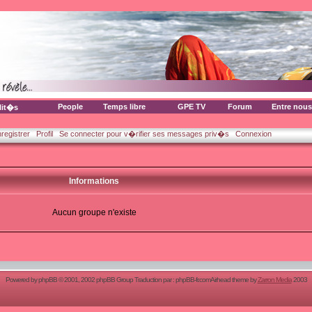
People
Temps libre
GPE TV
Forum
Entre nous
lit�s
nregistrer
Profil
Se connecter pour v�rifier ses messages priv�s
Connexion
Informations
Aucun groupe n'existe
Powered by
phpBB
© 2001, 2002 phpBB Group Traduction par :
phpBB-fr.com
Airhead theme by
Zarron Media
2003