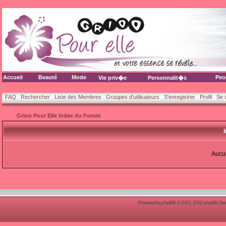
Accueil
Beauté
Mode
Peo
Vie priv�e
Personnalit�s
FAQ
Rechercher
Liste des Membres
Groupes d'utilisateurs
S'enregistrer
Profil
Se 
Grioo Pour Elle Index du Forum
Aucun
Powered by
phpBB
© 2001, 2002 phpBB Group