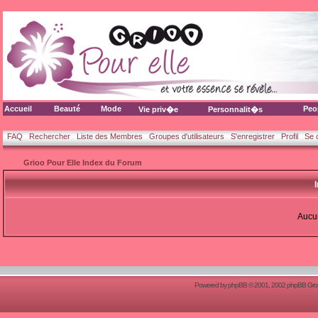
Accueil
Beauté
Mode
Peo
Vie priv�e
Personnalit�s
FAQ
Rechercher
Liste des Membres
Groupes d'utilisateurs
S'enregistrer
Profil
Se 
Grioo Pour Elle Index du Forum
Aucun
Powered by
phpBB
© 2001, 2002 phpBB Group