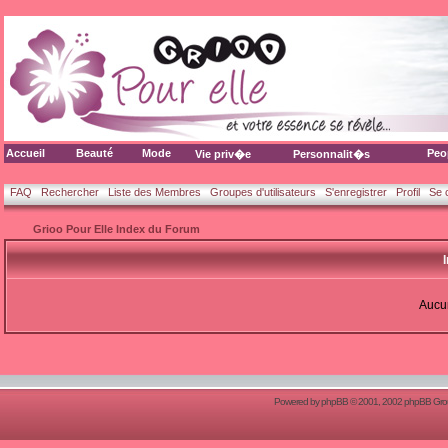
Accueil
Beauté
Mode
Peo
Vie priv�e
Personnalit�s
FAQ
Rechercher
Liste des Membres
Groupes d'utilisateurs
S'enregistrer
Profil
Se 
Grioo Pour Elle Index du Forum
Aucun
Powered by
phpBB
© 2001, 2002 phpBB Group