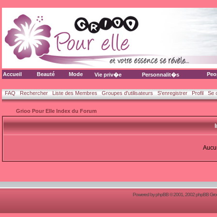
Accueil
Beauté
Mode
Peo
Vie priv�e
Personnalit�s
FAQ
Rechercher
Liste des Membres
Groupes d'utilisateurs
S'enregistrer
Profil
Se 
Grioo Pour Elle Index du Forum
Aucun
Powered by
phpBB
© 2001, 2002 phpBB Group