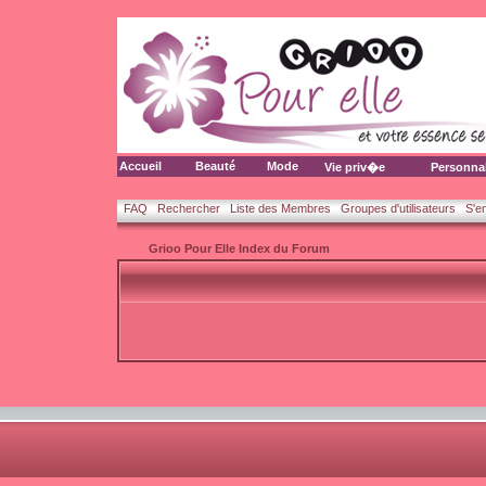
Accueil
Beauté
Mode
Vie priv�e
Personna
FAQ
Rechercher
Liste des Membres
Groupes d'utilisateurs
S'e
Grioo Pour Elle Index du Forum