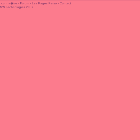
 conna�tre
-
Forum
-
Les Pages Perso
-
Contact
M2N Technologies 2007