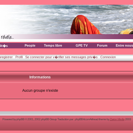
People
Temps libre
GPE TV
Forum
Entre nous
lit�s
nregistrer
Profil
Se connecter pour v�rifier ses messages priv�s
Connexion
Informations
Aucun groupe n'existe
Powered by
phpBB
© 2001, 2002 phpBB Group Traduction par :
phpBB-fr.com
Airhead theme by
Zarron Media
2003