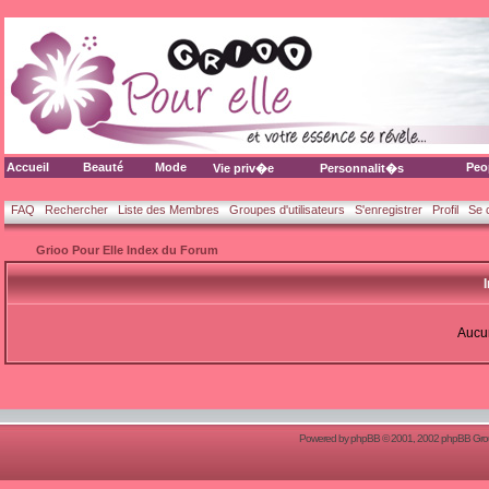
Accueil
Beauté
Mode
Peo
Vie priv�e
Personnalit�s
FAQ
Rechercher
Liste des Membres
Groupes d'utilisateurs
S'enregistrer
Profil
Se 
Grioo Pour Elle Index du Forum
Aucun
Powered by
phpBB
© 2001, 2002 phpBB Group