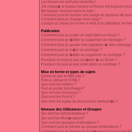
Les heures ne sont pas correctes !
J'ai chang� le fuseau horaire et l'heure est toujours incor
Ma langue n'est pas dans la liste !
Comment puis-je montrer une image en dessous de mon n
Comment puis-je changer mon rang ?
Lorsque je clique sur le lien e-mail d'un utilisateur, on
Publication
Comment puis-je poster un sujet dans un forum ?
Comment puis-je �diter ou supprimer un message ?
Comment puis-je ajouter une signature � mon message
Comment puis-je cr�er un sondage ?
Comment puis-je �diter ou supprimer un sondage ?
Pourquoi ne puis-je pas acc�der � un forum ?
Pourquoi ne puis-je pas voter dans un sondage ?
Mise en forme et types de sujets
Qu'est-ce que le BBCode ?
Puis-je utiliser le HTML?
Que sont les smilies ?
Puis-je poster des Images?
Que sont les Annonces ?
Que sont les Post-it ?
Que sont les sujets de discussions verrouill�s ?
Niveaux des Utilisateurs et Groupes
Qui sont les Administrateurs ?
Qui sont les Mod�rateurs?
Que sont les groupes d'utilisateurs ?
Comment puis-je joindre un groupe d'utilisateurs ?
Comment puis-je devenir le mod�rateur d'un groupe d'uti