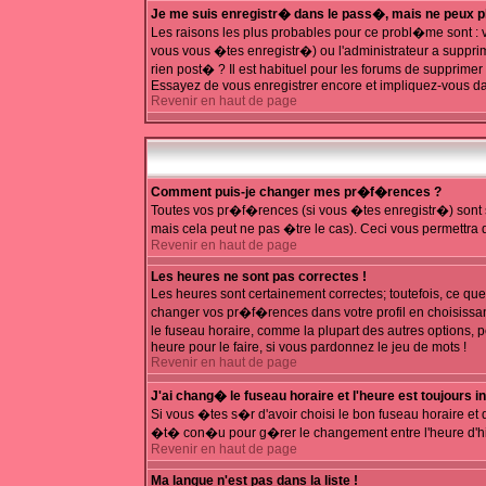
Je me suis enregistr� dans le pass�, mais ne peux p
Les raisons les plus probables pour ce probl�me sont : 
vous vous �tes enregistr�) ou l'administrateur a suppri
rien post� ? Il est habituel pour les forums de supprime
Essayez de vous enregistrer encore et impliquez-vous da
Revenir en haut de page
Comment puis-je changer mes pr�f�rences ?
Toutes vos pr�f�rences (si vous �tes enregistr�) sont 
mais cela peut ne pas �tre le cas). Ceci vous permettr
Revenir en haut de page
Les heures ne sont pas correctes !
Les heures sont certainement correctes; toutefois, ce que
changer vos pr�f�rences dans votre profil en choisissant
le fuseau horaire, comme la plupart des autres options, 
heure pour le faire, si vous pardonnez le jeu de mots !
Revenir en haut de page
J'ai chang� le fuseau horaire et l'heure est toujours i
Si vous �tes s�r d'avoir choisi le bon fuseau horaire et
�t� con�u pour g�rer le changement entre l'heure d'hive
Revenir en haut de page
Ma langue n'est pas dans la liste !