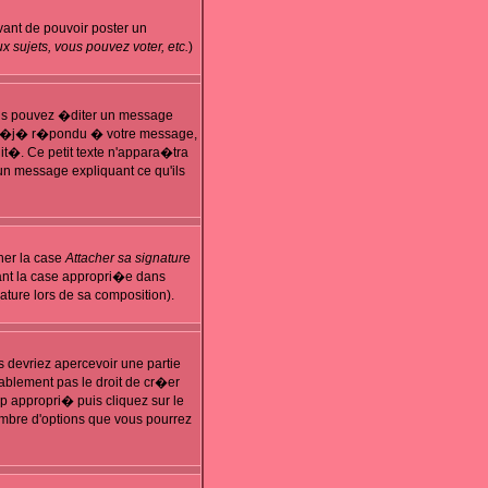
avant de pouvoir poster un
sujets, vous pouvez voter, etc.
)
ous pouvez �diter un message
 d�j� r�pondu � votre message,
it�. Ce petit texte n'appara�tra
un message expliquant ce qu'ils
her la case
Attacher sa signature
hant la case appropri�e dans
ature lors de sa composition).
s devriez apercevoir une partie
bablement pas le droit de cr�er
p appropri� puis cliquez sur le
nombre d'options que vous pourrez