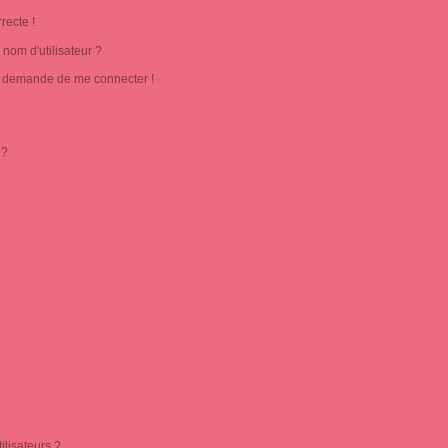
recte !
om d'utilisateur ?
 me demande de me connecter !
 ?
lisateurs ?