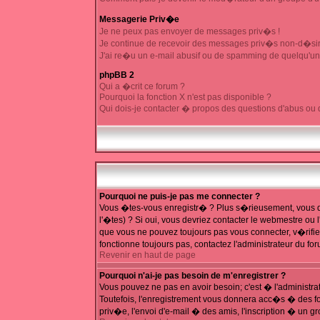
Messagerie Priv�e
Je ne peux pas envoyer de messages priv�s !
Je continue de recevoir des messages priv�s non-d�si
J'ai re�u un e-mail abusif ou de spamming de quelqu'un 
phpBB 2
Qui a �crit ce forum ?
Pourquoi la fonction X n'est pas disponible ?
Qui dois-je contacter � propos des questions d'abus ou 
Pourquoi ne puis-je pas me connecter ?
Vous �tes-vous enregistr� ? Plus s�rieusement, vous de
l'�tes) ? Si oui, vous devriez contacter le webmestre ou
que vous ne pouvez toujours pas vous connecter, v�rifie
fonctionne toujours pas, contactez l'administrateur du fo
Revenir en haut de page
Pourquoi n'ai-je pas besoin de m'enregistrer ?
Vous pouvez ne pas en avoir besoin; c'est � l'administr
Toutefois, l'enregistrement vous donnera acc�s � des fo
priv�e, l'envoi d'e-mail � des amis, l'inscription � un g