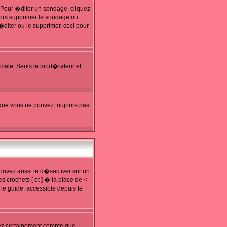
Pour �diter un sondage, cliquez
alors supprimer le sondage ou
diter ou le supprimer, ceci pour
p�ciale. Seuls le mod�rateur et
t que vous ne pouvez toujours pas
ouvez aussi le d�sactiver sur un
 crochets [ et ] � la place de <
 le guide, accessible depuis le
rez certainement compte que