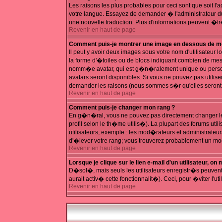
Les raisons les plus probables pour ceci sont que soit l'
votre langue. Essayez de demander � l'administrateur du f
une nouvelle traduction. Plus d'informations peuvent �tr
Revenir en haut de page
Comment puis-je montrer une image en dessous de mon
Il peut y avoir deux images sous votre nom d'utilisateu
la forme d'�toiles ou de blocs indiquant combien de mess
nomm�e avatar, qui est g�n�ralement unique ou personnel
avatars seront disponibles. Si vous ne pouvez pas utilise
demander les raisons (nous sommes s�r qu'elles seront 
Revenir en haut de page
Comment puis-je changer mon rang ?
En g�n�ral, vous ne pouvez pas directement changer le ti
profil selon le th�me utilis�). La plupart des forums uti
utilisateurs, exemple : les mod�rateurs et administrateur
d'�lever votre rang; vous trouverez probablement un mo
Revenir en haut de page
Lorsque je clique sur le lien e-mail d'un utilisateur, 
D�sol�, mais seuls les utilisateurs enregistr�s peuvent
aurait activ� cette fonctionnalit�). Ceci, pour �viter l'u
Revenir en haut de page