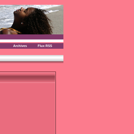
Archives
Flux RSS