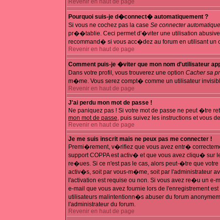
Revenir en haut de page
Pourquoi suis-je d�connect� automatiquement ?
Si vous ne cochez pas la case
Se connecter automatique
pr��tablie. Ceci permet d'�viter une utilisation abusive
recommand� si vous acc�dez au forum en utilisant un or
Revenir en haut de page
Comment puis-je �viter que mon nom d'utilisateur appar
Dans votre profil, vous trouverez une option
Cacher sa p
m�me. Vous serez compt� comme un utilisateur invisibl
Revenir en haut de page
J'ai perdu mon mot de passe !
Ne paniquez pas ! Si votre mot de passe ne peut �tre retr
mon mot de passe
, puis suivez les instructions et vous 
Revenir en haut de page
Je me suis inscrit mais ne peux pas me connecter !
Premi�rement, v�rifiez que vous avez entr� correctement 
support COPPA est activ� et que vous avez cliqu� sur l
re�ues. Si ce n'est pas le cas, alors peut-�tre que vot
activ�s, soit par vous-m�me, soit par l'administrateur
l'activation est requise ou non. Si vous avez re�u un e-ma
e-mail que vous avez fournie lors de l'enregistrement est 
utilisateurs malintentionn�s abuser du forum anonymemen
l'administrateur du forum.
Revenir en haut de page