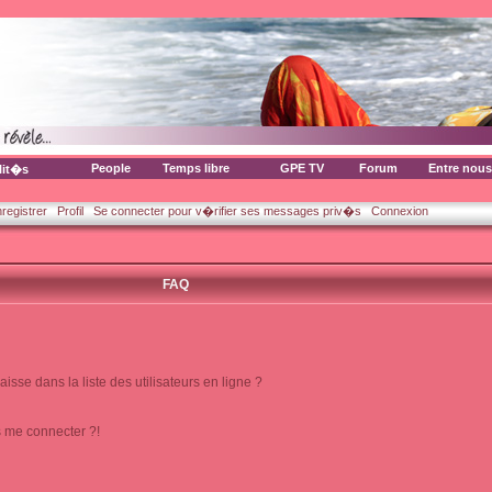
People
Temps libre
GPE TV
Forum
Entre nous
lit�s
nregistrer
Profil
Se connecter pour v�rifier ses messages priv�s
Connexion
FAQ
sse dans la liste des utilisateurs en ligne ?
 me connecter ?!