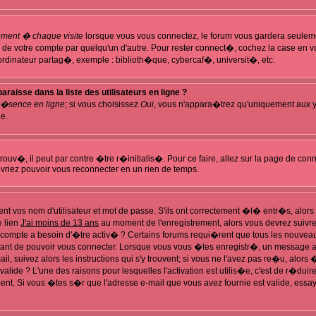
ment � chaque visite
lorsque vous vous connectez, le forum vous gardera seule
 de votre compte par quelqu'un d'autre. Pour rester connect�, cochez la case en vo
dinateur partag�, exemple : biblioth�que, cybercaf�, universit�, etc.
aisse dans la liste des utilisateurs en ligne ?
r�sence en ligne
; si vous choisissez
Oui
, vous n'appara�trez qu'uniquement aux y
e.
ouv�, il peut par contre �tre r�initialis�. Pour ce faire, allez sur la page de con
devriez pouvoir vous reconnecter en un rien de temps.
vos nom d'utilisateur et mot de passe. S'ils ont correctement �t� entr�s, alors il
e lien
J'ai moins de 13 ans
au moment de l'enregistrement, alors vous devrez suivre
re compte a besoin d'�tre activ� ? Certains forums requi�rent que tous les nouvea
 avant de pouvoir vous connecter. Lorsque vous vous �tes enregistr�, un message 
il, suivez alors les instructions qui s'y trouvent; si vous ne l'avez pas re�u, alor
valide ? L'une des raisons pour lesquelles l'activation est utilis�e, c'est de r�duir
t. Si vous �tes s�r que l'adresse e-mail que vous avez fournie est valide, essay