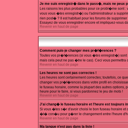
Je me suis enregistr� dans le pass�, mais ne peux p
Les raisons les plus probables pour ce probl�me sont : 
vous vous �tes enregistr�) ou l'administrateur a suppri
rien post� ? Il est habituel pour les forums de supprime
Essayez de vous enregistrer encore et impliquez-vous da
Revenir en haut de page
Comment puis-je changer mes pr�f�rences ?
Toutes vos pr�f�rences (si vous �tes enregistr�) sont 
mais cela peut ne pas �tre le cas). Ceci vous permettr
Revenir en haut de page
Les heures ne sont pas correctes !
Les heures sont certainement correctes; toutefois, ce que
changer vos pr�f�rences dans votre profil en choisissant
le fuseau horaire, comme la plupart des autres options, 
heure pour le faire, si vous pardonnez le jeu de mots !
Revenir en haut de page
J'ai chang� le fuseau horaire et l'heure est toujours i
Si vous �tes s�r d'avoir choisi le bon fuseau horaire et
�t� con�u pour g�rer le changement entre l'heure d'hive
Revenir en haut de page
Ma langue n'est pas dans la liste !