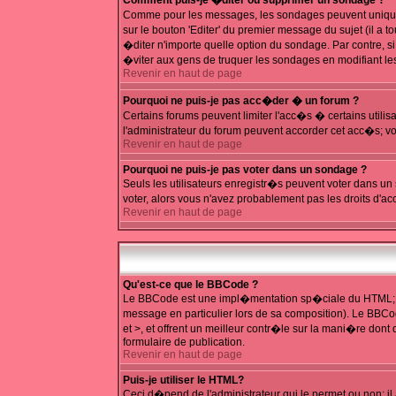
Comment puis-je �diter ou supprimer un sondage ?
Comme pour les messages, les sondages peuvent uniquem
sur le bouton 'Editer' du premier message du sujet (il a
�diter n'importe quelle option du sondage. Par contre, s
�viter aux gens de truquer les sondages en modifiant le
Revenir en haut de page
Pourquoi ne puis-je pas acc�der � un forum ?
Certains forums peuvent limiter l'acc�s � certains utilis
l'administrateur du forum peuvent accorder cet acc�s; vo
Revenir en haut de page
Pourquoi ne puis-je pas voter dans un sondage ?
Seuls les utilisateurs enregistr�s peuvent voter dans un
voter, alors vous n'avez probablement pas les droits d'
Revenir en haut de page
Qu'est-ce que le BBCode ?
Le BBCode est une impl�mentation sp�ciale du HTML; l'a
message en particulier lors de sa composition). Le BBCod
et >, et offrent un meilleur contr�le sur la mani�re dont
formulaire de publication.
Revenir en haut de page
Puis-je utiliser le HTML?
Ceci d�pend de l'administrateur qui le permet ou non; i