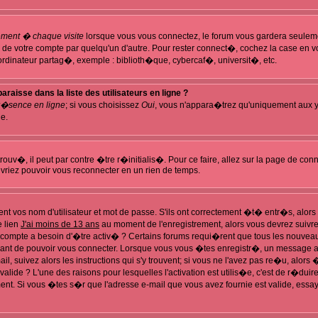
ment � chaque visite
lorsque vous vous connectez, le forum vous gardera seule
 de votre compte par quelqu'un d'autre. Pour rester connect�, cochez la case en vo
dinateur partag�, exemple : biblioth�que, cybercaf�, universit�, etc.
aisse dans la liste des utilisateurs en ligne ?
r�sence en ligne
; si vous choisissez
Oui
, vous n'appara�trez qu'uniquement aux y
e.
ouv�, il peut par contre �tre r�initialis�. Pour ce faire, allez sur la page de con
devriez pouvoir vous reconnecter en un rien de temps.
vos nom d'utilisateur et mot de passe. S'ils ont correctement �t� entr�s, alors il
e lien
J'ai moins de 13 ans
au moment de l'enregistrement, alors vous devrez suivre
re compte a besoin d'�tre activ� ? Certains forums requi�rent que tous les nouvea
 avant de pouvoir vous connecter. Lorsque vous vous �tes enregistr�, un message 
il, suivez alors les instructions qui s'y trouvent; si vous ne l'avez pas re�u, alor
valide ? L'une des raisons pour lesquelles l'activation est utilis�e, c'est de r�duir
t. Si vous �tes s�r que l'adresse e-mail que vous avez fournie est valide, essay