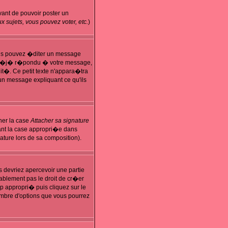
avant de pouvoir poster un
sujets, vous pouvez voter, etc.
)
ous pouvez �diter un message
 d�j� r�pondu � votre message,
it�. Ce petit texte n'appara�tra
un message expliquant ce qu'ils
her la case
Attacher sa signature
hant la case appropri�e dans
ature lors de sa composition).
s devriez apercevoir une partie
bablement pas le droit de cr�er
p appropri� puis cliquez sur le
nombre d'options que vous pourrez