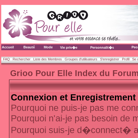
Accueil
Beauté
Mode
Peo
Vie priv�e
Personnalit�s
FAQ
Rechercher
Liste des Membres
Groupes d'utilisateurs
S'enregistrer
Profil
Se 
Grioo Pour Elle Index du Foru
Connexion et Enregistrement
Pourquoi ne puis-je pas me con
Pourquoi n'ai-je pas besoin de m
Pourquoi suis-je d�connect� 