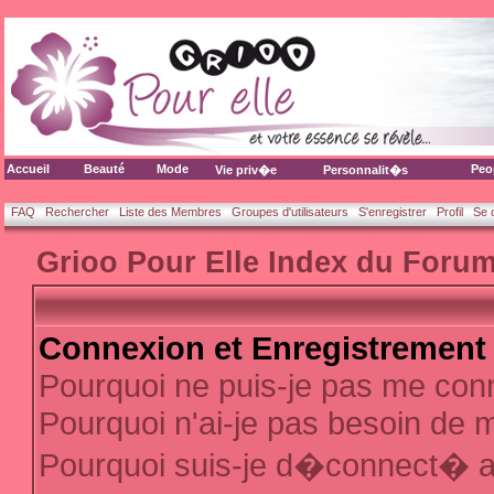
Accueil
Beauté
Mode
Peo
Vie priv�e
Personnalit�s
FAQ
Rechercher
Liste des Membres
Groupes d'utilisateurs
S'enregistrer
Profil
Se 
Grioo Pour Elle Index du Foru
Connexion et Enregistrement
Pourquoi ne puis-je pas me con
Pourquoi n'ai-je pas besoin de m
Pourquoi suis-je d�connect� 