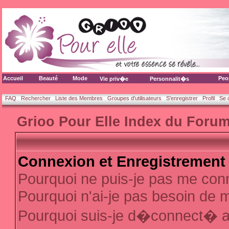
Accueil
Beauté
Mode
Peo
Vie priv�e
Personnalit�s
FAQ
Rechercher
Liste des Membres
Groupes d'utilisateurs
S'enregistrer
Profil
Se 
Grioo Pour Elle Index du Foru
Connexion et Enregistrement
Pourquoi ne puis-je pas me con
Pourquoi n'ai-je pas besoin de m
Pourquoi suis-je d�connect� 