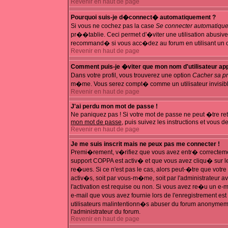
Revenir en haut de page
Pourquoi suis-je d�connect� automatiquement ?
Si vous ne cochez pas la case
Se connecter automatique
pr��tablie. Ceci permet d'�viter une utilisation abusive
recommand� si vous acc�dez au forum en utilisant un or
Revenir en haut de page
Comment puis-je �viter que mon nom d'utilisateur appar
Dans votre profil, vous trouverez une option
Cacher sa p
m�me. Vous serez compt� comme un utilisateur invisibl
Revenir en haut de page
J'ai perdu mon mot de passe !
Ne paniquez pas ! Si votre mot de passe ne peut �tre retr
mon mot de passe
, puis suivez les instructions et vous 
Revenir en haut de page
Je me suis inscrit mais ne peux pas me connecter !
Premi�rement, v�rifiez que vous avez entr� correctement 
support COPPA est activ� et que vous avez cliqu� sur l
re�ues. Si ce n'est pas le cas, alors peut-�tre que vot
activ�s, soit par vous-m�me, soit par l'administrateur
l'activation est requise ou non. Si vous avez re�u un e-ma
e-mail que vous avez fournie lors de l'enregistrement est 
utilisateurs malintentionn�s abuser du forum anonymemen
l'administrateur du forum.
Revenir en haut de page