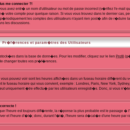
lus me connecter ?!
vous avez entr� un nom d'utilisateur ou mot de passe incorrect (v�rifiez l'e-mail
m� votre compte pour quelque raison. Si vous vous trouvez dans le dernier cas, pe
r p�riodiquement les comptes des utilisateurs n'ayant rien post� afin de r�duire l
ns les discussions.
Pr�f�rences et param�tres des Utilisateurs
stock�es dans la base de donn�es. Pour les modifier, cliquez sur le lien
Profil
(g�
a de changer toutes vos pr�f�rences.
 vous pouvez voir sont les heures affich�es dans un fuseau horaire diff�rent du v�t
 le fuseau horaire qui vous convient, exemple : Londres, Paris, New York, Sydney,
peut uniquement �tre effectu� par les utilisateurs enregistr�s. Donc, si vous n'�te
ncorrecte !
 que l'heure est toujours diff�rente, la r�ponse la plus probable est le passage � 
r et l'heure d'�t�; donc, durant l'�t�, l'heure sera d�cal�e d'une heure par ra