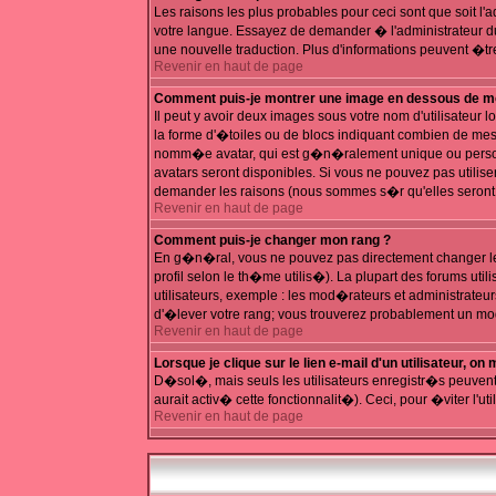
Les raisons les plus probables pour ceci sont que soit l'
votre langue. Essayez de demander � l'administrateur du f
une nouvelle traduction. Plus d'informations peuvent �tr
Revenir en haut de page
Comment puis-je montrer une image en dessous de mon
Il peut y avoir deux images sous votre nom d'utilisateu
la forme d'�toiles ou de blocs indiquant combien de mess
nomm�e avatar, qui est g�n�ralement unique ou personnel
avatars seront disponibles. Si vous ne pouvez pas utilise
demander les raisons (nous sommes s�r qu'elles seront 
Revenir en haut de page
Comment puis-je changer mon rang ?
En g�n�ral, vous ne pouvez pas directement changer le ti
profil selon le th�me utilis�). La plupart des forums uti
utilisateurs, exemple : les mod�rateurs et administrateur
d'�lever votre rang; vous trouverez probablement un mo
Revenir en haut de page
Lorsque je clique sur le lien e-mail d'un utilisateur, 
D�sol�, mais seuls les utilisateurs enregistr�s peuvent
aurait activ� cette fonctionnalit�). Ceci, pour �viter l'u
Revenir en haut de page