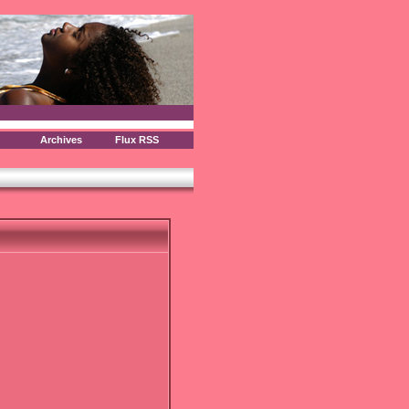
Archives
Flux RSS