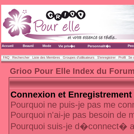
Accueil
Beauté
Mode
Peo
Vie priv�e
Personnalit�s
FAQ
Rechercher
Liste des Membres
Groupes d'utilisateurs
S'enregistrer
Profil
Se 
Grioo Pour Elle Index du Foru
Connexion et Enregistrement
Pourquoi ne puis-je pas me con
Pourquoi n'ai-je pas besoin de m
Pourquoi suis-je d�connect� 