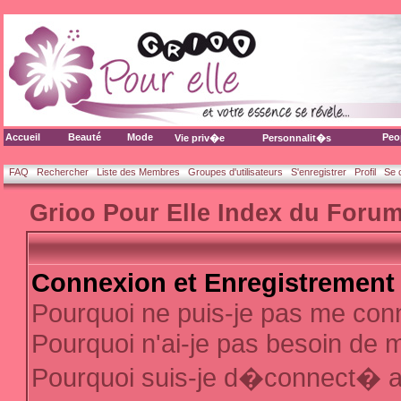
Accueil
Beauté
Mode
Peo
Vie priv�e
Personnalit�s
FAQ
Rechercher
Liste des Membres
Groupes d'utilisateurs
S'enregistrer
Profil
Se 
Grioo Pour Elle Index du Foru
Connexion et Enregistrement
Pourquoi ne puis-je pas me con
Pourquoi n'ai-je pas besoin de m
Pourquoi suis-je d�connect� 