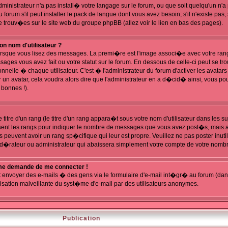
administrateur n'a pas install� votre langage sur le forum, ou que soit quelqu'un n'
orum s'il peut installer le pack de langue dont vous avez besoin; s'il n'existe pas,
e trouv�es sur le site web du groupe phpBB (allez voir le lien en bas des pages).
 nom d'utilisateur ?
r lorsque vous lisez des messages. La premi�re est l'image associ�e avec votre r
ages vous avez fait ou votre statut sur le forum. En dessous de celle-ci peut se t
le � chaque utilisateur. C'est � l'administrateur du forum d'activer les avatars 
r un avatar, cela voudra alors dire que l'administrateur en a d�cid� ainsi, vous pou
bonnes !).
tre d'un rang (le titre d'un rang appara�t sous votre nom d'utilisateur dans les su
lisent les rangs pour indiquer le nombre de messages que vous avez post�s, mais au
s peuvent avoir un rang sp�cifique qui leur est propre. Veuillez ne pas poster inuti
d�rateur ou administrateur qui abaissera simplement votre compte de votre nombr
on me demande de me connecter !
 envoyer des e-mails � des gens via le formulaire d'e-mail int�gr� au forum (dans
tilisation malveillante du syst�me d'e-mail par des utilisateurs anonymes.
Publication