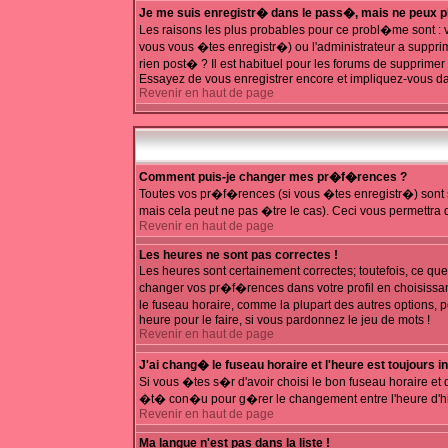
Je me suis enregistr� dans le pass�, mais ne peux p
Les raisons les plus probables pour ce probl�me sont : 
vous vous �tes enregistr�) ou l'administrateur a suppri
rien post� ? Il est habituel pour les forums de supprime
Essayez de vous enregistrer encore et impliquez-vous da
Revenir en haut de page
Comment puis-je changer mes pr�f�rences ?
Toutes vos pr�f�rences (si vous �tes enregistr�) sont 
mais cela peut ne pas �tre le cas). Ceci vous permettr
Revenir en haut de page
Les heures ne sont pas correctes !
Les heures sont certainement correctes; toutefois, ce que
changer vos pr�f�rences dans votre profil en choisissant
le fuseau horaire, comme la plupart des autres options, 
heure pour le faire, si vous pardonnez le jeu de mots !
Revenir en haut de page
J'ai chang� le fuseau horaire et l'heure est toujours i
Si vous �tes s�r d'avoir choisi le bon fuseau horaire et
�t� con�u pour g�rer le changement entre l'heure d'hive
Revenir en haut de page
Ma langue n'est pas dans la liste !