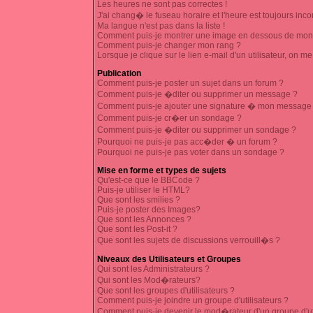
Les heures ne sont pas correctes !
J'ai chang� le fuseau horaire et l'heure est toujours incor
Ma langue n'est pas dans la liste !
Comment puis-je montrer une image en dessous de mon n
Comment puis-je changer mon rang ?
Lorsque je clique sur le lien e-mail d'un utilisateur, on
Publication
Comment puis-je poster un sujet dans un forum ?
Comment puis-je �diter ou supprimer un message ?
Comment puis-je ajouter une signature � mon message
Comment puis-je cr�er un sondage ?
Comment puis-je �diter ou supprimer un sondage ?
Pourquoi ne puis-je pas acc�der � un forum ?
Pourquoi ne puis-je pas voter dans un sondage ?
Mise en forme et types de sujets
Qu'est-ce que le BBCode ?
Puis-je utiliser le HTML?
Que sont les smilies ?
Puis-je poster des Images?
Que sont les Annonces ?
Que sont les Post-it ?
Que sont les sujets de discussions verrouill�s ?
Niveaux des Utilisateurs et Groupes
Qui sont les Administrateurs ?
Qui sont les Mod�rateurs?
Que sont les groupes d'utilisateurs ?
Comment puis-je joindre un groupe d'utilisateurs ?
Comment puis-je devenir le mod�rateur d'un groupe d'uti