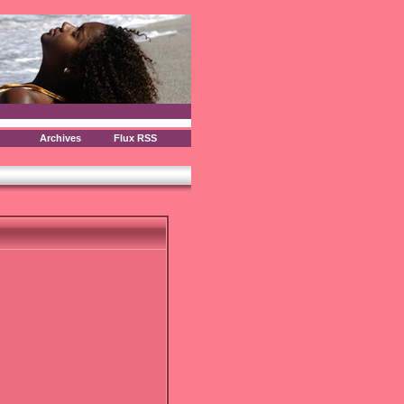
Archives
Flux RSS