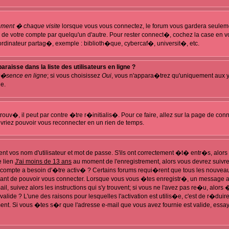
ment � chaque visite
lorsque vous vous connectez, le forum vous gardera seule
 de votre compte par quelqu'un d'autre. Pour rester connect�, cochez la case en vo
dinateur partag�, exemple : biblioth�que, cybercaf�, universit�, etc.
aisse dans la liste des utilisateurs en ligne ?
r�sence en ligne
; si vous choisissez
Oui
, vous n'appara�trez qu'uniquement aux y
e.
ouv�, il peut par contre �tre r�initialis�. Pour ce faire, allez sur la page de con
devriez pouvoir vous reconnecter en un rien de temps.
vos nom d'utilisateur et mot de passe. S'ils ont correctement �t� entr�s, alors il
e lien
J'ai moins de 13 ans
au moment de l'enregistrement, alors vous devrez suivre
re compte a besoin d'�tre activ� ? Certains forums requi�rent que tous les nouvea
 avant de pouvoir vous connecter. Lorsque vous vous �tes enregistr�, un message 
il, suivez alors les instructions qui s'y trouvent; si vous ne l'avez pas re�u, alor
valide ? L'une des raisons pour lesquelles l'activation est utilis�e, c'est de r�duir
t. Si vous �tes s�r que l'adresse e-mail que vous avez fournie est valide, essay