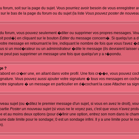
du forum, soit sur la page du sujet. Vous pourriez avoir besoin de vous enregistrer 
sur le bas de la page du forum ou du sujet (la liste
Vous pouvez poster de nouveaux 
r du forum, vous pouvez seulement �diter ou supprimer vos propres messages. V
it post�) en cliquant sur le bouton
Editer
du message concern�. Si quelqu'un a
otre message en retournant le lire, indiquant le nombre de fois que vous l'avez �d
us si un mod�rateur ou un administrateur �dite le message (ils devraient laisser 
eur ne peut pas supprimer un message une fois que quelqu'un y a r�pondu.
ge ?
abord en cr�er une, en allant dans votre profil. Une fois cr��e, vous pouvez coc
signature. Vous pouvez aussi ajouter votre signature � tous vos messages en coc
votre signature � un message en particulier en d�cochant la case Attacher sa sign
eau sujet (ou �ditez le premier message d'un sujet, si vous en avez le droit), vou
partie
Poster un nouveau sujet
(si vous ne le voyez pas, c'est que vous n'avez pro
ge et au moins deux options (pour d�finir une option, entrez son nom dans le cham
e date limite pour le sondage; 0 est un sondage infini. Il y a une limite pour le 
m).