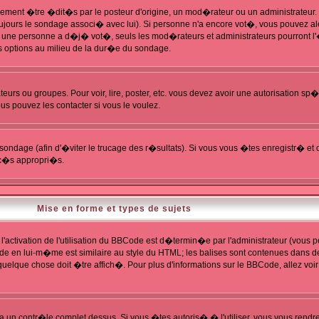
ent �tre �dit�s par le posteur d'origine, un mod�rateur ou un administrateur. 
 toujours le sondage associ� avec lui). Si personne n'a encore vot�, vous pouvez 
i une personne a d�j� vot�, seuls les mod�rateurs et administrateurs pourront l'�
s options au milieu de la dur�e du sondage.
ateurs ou groupes. Pour voir, lire, poster, etc. vous devez avoir une autorisation s
us pouvez les contacter si vous le voulez.
 sondage (afin d'�viter le trucage des r�sultats). Si vous vous �tes enregistr� e
acc�s appropri�s.
Mise en forme et types de sujets
ctivation de l'utilisation du BBCode est d�termin�e par l'administrateur (vous p
e en lui-m�me est similaire au style du HTML; les balises sont contenues dans des
 quelque chose doit �tre affich�. Pour plus d'informations sur le BBCode, allez voir
l a un contr�le complet dessus. Si vous �tes autoris� � l'utiliser, vous vous rend