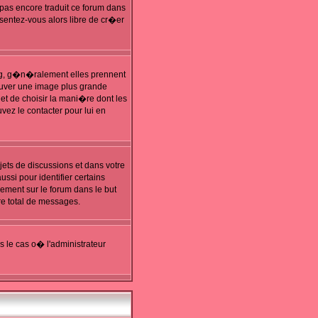
a pas encore traduit ce forum dans
 sentez-vous alors libre de cr�er
ang, g�n�ralement elles prennent
rouver une image plus grande
et de choisir la mani�re dont les
vez le contacter pour lui en
jets de discussions et dans votre
ssi pour identifier certains
lement sur le forum dans le but
e total de messages.
 le cas o� l'administrateur