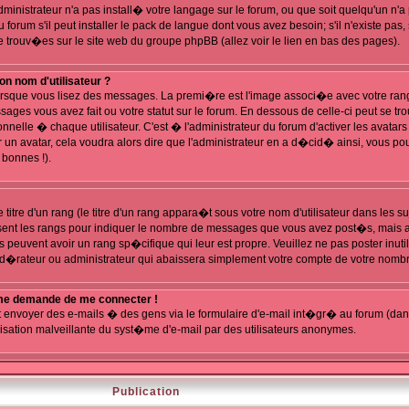
administrateur n'a pas install� votre langage sur le forum, ou que soit quelqu'un n'
orum s'il peut installer le pack de langue dont vous avez besoin; s'il n'existe pas,
e trouv�es sur le site web du groupe phpBB (allez voir le lien en bas des pages).
 nom d'utilisateur ?
r lorsque vous lisez des messages. La premi�re est l'image associ�e avec votre r
ages vous avez fait ou votre statut sur le forum. En dessous de celle-ci peut se t
le � chaque utilisateur. C'est � l'administrateur du forum d'activer les avatars 
r un avatar, cela voudra alors dire que l'administrateur en a d�cid� ainsi, vous pou
bonnes !).
tre d'un rang (le titre d'un rang appara�t sous votre nom d'utilisateur dans les su
lisent les rangs pour indiquer le nombre de messages que vous avez post�s, mais au
s peuvent avoir un rang sp�cifique qui leur est propre. Veuillez ne pas poster inuti
d�rateur ou administrateur qui abaissera simplement votre compte de votre nombr
on me demande de me connecter !
 envoyer des e-mails � des gens via le formulaire d'e-mail int�gr� au forum (dans
tilisation malveillante du syst�me d'e-mail par des utilisateurs anonymes.
Publication