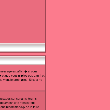
message est affich� si vous
r� et que vous n'�tes pas banni et
ue vient le probl�me. Si cela ne
essages sur certains forums.
mage avatar, une messagerie
st donc recommand� de le faire.