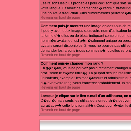
Les raisons les plus probables pour ceci sont que soit l'
votre langue. Essayez de demander � l'administrateur du f
une nouvelle traduction. Plus d'informations peuvent �tr
Revenir en haut de page
Comment puis-je montrer une image en dessous de mon
Il peut y avoir deux images sous votre nom d'utilisateu
la forme d'�toiles ou de blocs indiquant combien de mess
nomm�e avatar, qui est g�n�ralement unique ou personnel
avatars seront disponibles. Si vous ne pouvez pas utilise
demander les raisons (nous sommes s�r qu'elles seront 
Revenir en haut de page
Comment puis-je changer mon rang ?
En g�n�ral, vous ne pouvez pas directement changer le ti
profil selon le th�me utilis�). La plupart des forums uti
utilisateurs, exemple : les mod�rateurs et administrateur
d'�lever votre rang; vous trouverez probablement un mo
Revenir en haut de page
Lorsque je clique sur le lien e-mail d'un utilisateur, 
D�sol�, mais seuls les utilisateurs enregistr�s peuvent
aurait activ� cette fonctionnalit�). Ceci, pour �viter l'u
Revenir en haut de page