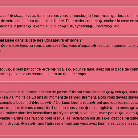
ment � chaque visite
lorsque vous vous connectez, le forum vous gardera seule
 de votre compte par quelqu'un d'autre. Pour rester connect�, cochez la case en vo
dinateur partag�, exemple : biblioth�que, cybercaf�, universit�, etc.
aisse dans la liste des utilisateurs en ligne ?
r�sence en ligne
; si vous choisissez
Oui
, vous n'appara�trez qu'uniquement aux y
e.
ouv�, il peut par contre �tre r�initialis�. Pour ce faire, allez sur la page de con
devriez pouvoir vous reconnecter en un rien de temps.
vos nom d'utilisateur et mot de passe. S'ils ont correctement �t� entr�s, alors il
e lien
J'ai moins de 13 ans
au moment de l'enregistrement, alors vous devrez suivre
re compte a besoin d'�tre activ� ? Certains forums requi�rent que tous les nouvea
 avant de pouvoir vous connecter. Lorsque vous vous �tes enregistr�, un message 
il, suivez alors les instructions qui s'y trouvent; si vous ne l'avez pas re�u, alor
valide ? L'une des raisons pour lesquelles l'activation est utilis�e, c'est de r�duir
t. Si vous �tes s�r que l'adresse e-mail que vous avez fournie est valide, essay