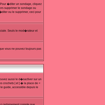
Pour �diter un sondage, cliquez
alors supprimer le sondage ou
diter ou le supprimer, ceci pour
p�ciale. Seuls le mod�rateur et
t que vous ne pouvez toujours pas
ouvez aussi le d�sactiver sur un
 crochets [ et ] � la place de <
 le guide, accessible depuis le
rez certainement compte que