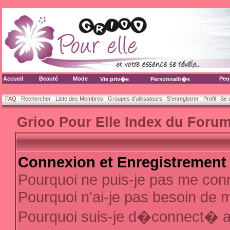
Accueil
Beauté
Mode
Peo
Vie priv�e
Personnalit�s
FAQ
Rechercher
Liste des Membres
Groupes d'utilisateurs
S'enregistrer
Profil
Se 
Grioo Pour Elle Index du Foru
Connexion et Enregistrement
Pourquoi ne puis-je pas me con
Pourquoi n'ai-je pas besoin de m
Pourquoi suis-je d�connect� 