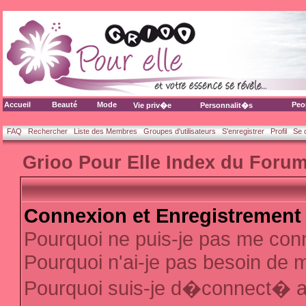
Accueil
Beauté
Mode
Peo
Vie priv�e
Personnalit�s
FAQ
Rechercher
Liste des Membres
Groupes d'utilisateurs
S'enregistrer
Profil
Se 
Grioo Pour Elle Index du Foru
Connexion et Enregistrement
Pourquoi ne puis-je pas me con
Pourquoi n'ai-je pas besoin de m
Pourquoi suis-je d�connect� 