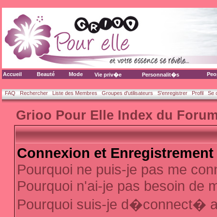
Accueil
Beauté
Mode
Peo
Vie priv�e
Personnalit�s
FAQ
Rechercher
Liste des Membres
Groupes d'utilisateurs
S'enregistrer
Profil
Se 
Grioo Pour Elle Index du Foru
Connexion et Enregistrement
Pourquoi ne puis-je pas me con
Pourquoi n'ai-je pas besoin de m
Pourquoi suis-je d�connect� 