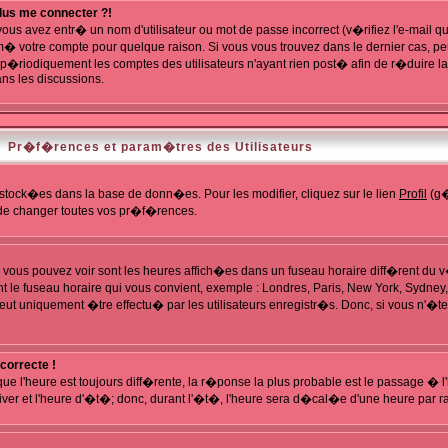
lus me connecter ?!
vous avez entr� un nom d'utilisateur ou mot de passe incorrect (v�rifiez l'e-mail
m� votre compte pour quelque raison. Si vous vous trouvez dans le dernier cas, pe
r p�riodiquement les comptes des utilisateurs n'ayant rien post� afin de r�duire l
ns les discussions.
Pr�f�rences et param�tres des Utilisateurs
stock�es dans la base de donn�es. Pour les modifier, cliquez sur le lien
Profil
(g�
a de changer toutes vos pr�f�rences.
 vous pouvez voir sont les heures affich�es dans un fuseau horaire diff�rent du v�t
 le fuseau horaire qui vous convient, exemple : Londres, Paris, New York, Sydney,
peut uniquement �tre effectu� par les utilisateurs enregistr�s. Donc, si vous n'�te
ncorrecte !
 que l'heure est toujours diff�rente, la r�ponse la plus probable est le passage � 
r et l'heure d'�t�; donc, durant l'�t�, l'heure sera d�cal�e d'une heure par ra