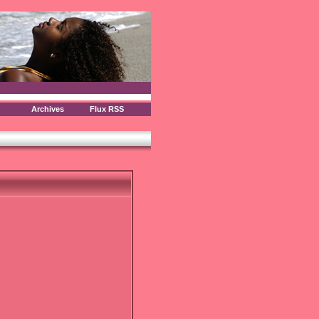
Archives
Flux RSS