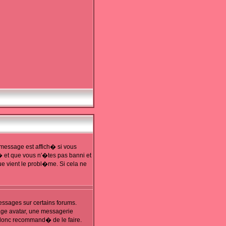
message est affich� si vous
r� et que vous n'�tes pas banni et
ue vient le probl�me. Si cela ne
essages sur certains forums.
mage avatar, une messagerie
st donc recommand� de le faire.