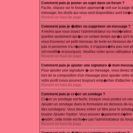
Comment puis-je poster un sujet dans un forum ?
Facile, cliquez sur le bouton appropri� soit sur la page 
message; les droits qui vous sont disponibles sont list�s 
Revenir en haut de page
Comment puis-je �diter ou supprimer un message ?
A moins que vous soyez l'administrateur ou mod�rateu
(parfois seulement apr�s un certain temps apr�s qu'il so
vous trouverez un petit morceau de texte en dessous de v
pas si personne n'a r�pondu, il n'appara�tra pas non pl
ont modifi� et pourquoi). Veuillez noter qu'un utilisat
Revenir en haut de page
Comment puis-je ajouter une signature � mon messa
Pour ajouter une signature � un message, vous devez d'
lors de la composition d'un message pour ajouter votre 
votre profil (vous pourrez toujours emp�cher d'attacher 
Revenir en haut de page
Comment puis-je cr�er un sondage ?
Cr�er un sondage est facile; lorsque vous postez un nouv
Ajouter un sondage
dans le formulaire en dessous de la 
des sondages). Vous devez entrer un titre pour le sonda
bouton
Ajouter l'option
. Vous pouvez �galement d�finir un
�tablir; cette limite est fix�e par l'administrateur du foru
Revenir en haut de page