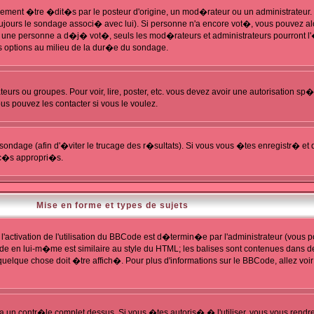
ent �tre �dit�s par le posteur d'origine, un mod�rateur ou un administrateur. 
 toujours le sondage associ� avec lui). Si personne n'a encore vot�, vous pouvez 
i une personne a d�j� vot�, seuls les mod�rateurs et administrateurs pourront l'�
s options au milieu de la dur�e du sondage.
ateurs ou groupes. Pour voir, lire, poster, etc. vous devez avoir une autorisation s
us pouvez les contacter si vous le voulez.
 sondage (afin d'�viter le trucage des r�sultats). Si vous vous �tes enregistr� e
acc�s appropri�s.
Mise en forme et types de sujets
ctivation de l'utilisation du BBCode est d�termin�e par l'administrateur (vous p
e en lui-m�me est similaire au style du HTML; les balises sont contenues dans des
 quelque chose doit �tre affich�. Pour plus d'informations sur le BBCode, allez voir
l a un contr�le complet dessus. Si vous �tes autoris� � l'utiliser, vous vous rend