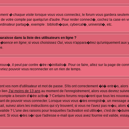
ment � chaque visite
lorsque vous vous connectez, le forum vous gardera seule
 de votre compte par quelqu'un d'autre. Pour rester connect�, cochez la case en vo
dinateur partag�, exemple : biblioth�que, cybercaf�, universit�, etc.
aisse dans la liste des utilisateurs en ligne ?
r�sence en ligne
; si vous choisissez
Oui
, vous n'appara�trez qu'uniquement aux y
e.
ouv�, il peut par contre �tre r�initialis�. Pour ce faire, allez sur la page de con
devriez pouvoir vous reconnecter en un rien de temps.
vos nom d'utilisateur et mot de passe. S'ils ont correctement �t� entr�s, alors il
e lien
J'ai moins de 13 ans
au moment de l'enregistrement, alors vous devrez suivre
re compte a besoin d'�tre activ� ? Certains forums requi�rent que tous les nouvea
 avant de pouvoir vous connecter. Lorsque vous vous �tes enregistr�, un message 
il, suivez alors les instructions qui s'y trouvent; si vous ne l'avez pas re�u, alor
valide ? L'une des raisons pour lesquelles l'activation est utilis�e, c'est de r�duir
t. Si vous �tes s�r que l'adresse e-mail que vous avez fournie est valide, essay