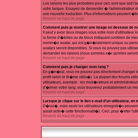
Les raisons les plus probables pour ceci sont que soit l'
votre langue. Essayez de demander � l'administrateur du f
une nouvelle traduction. Plus d'informations peuvent �tr
Revenir en haut de page
Comment puis-je montrer une image en dessous de mon
Il peut y avoir deux images sous votre nom d'utilisateu
la forme d'�toiles ou de blocs indiquant combien de mess
nomm�e avatar, qui est g�n�ralement unique ou personnel
avatars seront disponibles. Si vous ne pouvez pas utilise
demander les raisons (nous sommes s�r qu'elles seront 
Revenir en haut de page
Comment puis-je changer mon rang ?
En g�n�ral, vous ne pouvez pas directement changer le ti
profil selon le th�me utilis�). La plupart des forums uti
utilisateurs, exemple : les mod�rateurs et administrateur
d'�lever votre rang; vous trouverez probablement un mo
Revenir en haut de page
Lorsque je clique sur le lien e-mail d'un utilisateur, 
D�sol�, mais seuls les utilisateurs enregistr�s peuvent
aurait activ� cette fonctionnalit�). Ceci, pour �viter l'u
Revenir en haut de page