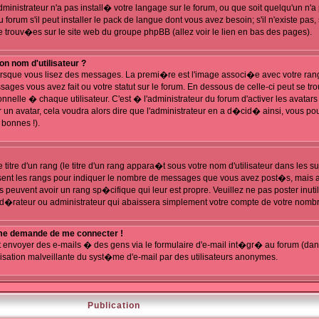
administrateur n'a pas install� votre langage sur le forum, ou que soit quelqu'un n'
orum s'il peut installer le pack de langue dont vous avez besoin; s'il n'existe pas,
e trouv�es sur le site web du groupe phpBB (allez voir le lien en bas des pages).
 nom d'utilisateur ?
r lorsque vous lisez des messages. La premi�re est l'image associ�e avec votre r
ages vous avez fait ou votre statut sur le forum. En dessous de celle-ci peut se t
le � chaque utilisateur. C'est � l'administrateur du forum d'activer les avatars 
r un avatar, cela voudra alors dire que l'administrateur en a d�cid� ainsi, vous pou
bonnes !).
tre d'un rang (le titre d'un rang appara�t sous votre nom d'utilisateur dans les su
lisent les rangs pour indiquer le nombre de messages que vous avez post�s, mais au
s peuvent avoir un rang sp�cifique qui leur est propre. Veuillez ne pas poster inuti
d�rateur ou administrateur qui abaissera simplement votre compte de votre nombr
on me demande de me connecter !
 envoyer des e-mails � des gens via le formulaire d'e-mail int�gr� au forum (dans
tilisation malveillante du syst�me d'e-mail par des utilisateurs anonymes.
Publication