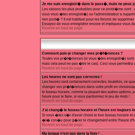
Je me suis enregistr� dans le pass�, mais ne peux p
Les raisons les plus probables pour ce probl�me sont : 
vous vous �tes enregistr�) ou l'administrateur a suppri
rien post� ? Il est habituel pour les forums de supprime
Essayez de vous enregistrer encore et impliquez-vous da
Revenir en haut de page
Comment puis-je changer mes pr�f�rences ?
Toutes vos pr�f�rences (si vous �tes enregistr�) sont 
mais cela peut ne pas �tre le cas). Ceci vous permettr
Revenir en haut de page
Les heures ne sont pas correctes !
Les heures sont certainement correctes; toutefois, ce que
changer vos pr�f�rences dans votre profil en choisissant
le fuseau horaire, comme la plupart des autres options, 
heure pour le faire, si vous pardonnez le jeu de mots !
Revenir en haut de page
J'ai chang� le fuseau horaire et l'heure est toujours i
Si vous �tes s�r d'avoir choisi le bon fuseau horaire et
�t� con�u pour g�rer le changement entre l'heure d'hive
Revenir en haut de page
Ma langue n'est pas dans la liste !