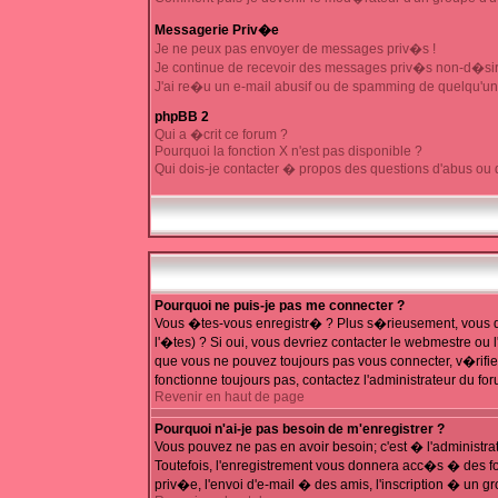
Messagerie Priv�e
Je ne peux pas envoyer de messages priv�s !
Je continue de recevoir des messages priv�s non-d�si
J'ai re�u un e-mail abusif ou de spamming de quelqu'un 
phpBB 2
Qui a �crit ce forum ?
Pourquoi la fonction X n'est pas disponible ?
Qui dois-je contacter � propos des questions d'abus ou 
Pourquoi ne puis-je pas me connecter ?
Vous �tes-vous enregistr� ? Plus s�rieusement, vous de
l'�tes) ? Si oui, vous devriez contacter le webmestre ou
que vous ne pouvez toujours pas vous connecter, v�rifie
fonctionne toujours pas, contactez l'administrateur du fo
Revenir en haut de page
Pourquoi n'ai-je pas besoin de m'enregistrer ?
Vous pouvez ne pas en avoir besoin; c'est � l'administr
Toutefois, l'enregistrement vous donnera acc�s � des fo
priv�e, l'envoi d'e-mail � des amis, l'inscription � un g