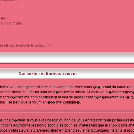
r�s !
sur ce forum !
de l�galit� relatif � ce forum ?
Connexion et Enregistrement
vez vous enregistrer afin de vous connecter. Avez-vous �t� banni du forum (un 
 l'administrateur du forum pour en d�couvrir la raison. Si vous vous �tes enregist
z et rev�rifiez vos nom d'utilisateur et mot de passe; c'est g�n�ralement de l� q
rum; il se peut que le forum ait �t� mal configur�.
ateur de d�cider si vous avez besoin ou non de vous enregistrer pour poster des m
nctions additionnelles non-disponibles pour les invit�s tels que le choix d'une i
roupe d'utilisateurs, etc. L'enregistrement prend seulement quelques instants; il e