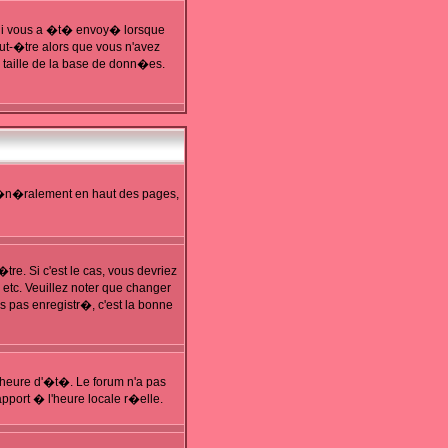
 qui vous a �t� envoy� lorsque
ut-�tre alors que vous n'avez
a taille de la base de donn�es.
n�ralement en haut des pages,
re. Si c'est le cas, vous devriez
 etc. Veuillez noter que changer
s pas enregistr�, c'est la bonne
l'heure d'�t�. Le forum n'a pas
pport � l'heure locale r�elle.