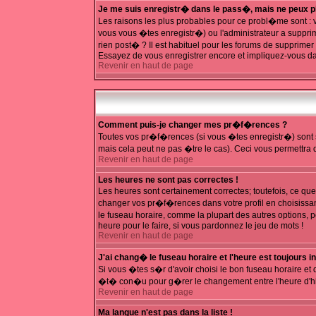
Je me suis enregistr� dans le pass�, mais ne peux p
Les raisons les plus probables pour ce probl�me sont : 
vous vous �tes enregistr�) ou l'administrateur a suppri
rien post� ? Il est habituel pour les forums de supprime
Essayez de vous enregistrer encore et impliquez-vous da
Revenir en haut de page
Comment puis-je changer mes pr�f�rences ?
Toutes vos pr�f�rences (si vous �tes enregistr�) sont 
mais cela peut ne pas �tre le cas). Ceci vous permettr
Revenir en haut de page
Les heures ne sont pas correctes !
Les heures sont certainement correctes; toutefois, ce que
changer vos pr�f�rences dans votre profil en choisissant
le fuseau horaire, comme la plupart des autres options, 
heure pour le faire, si vous pardonnez le jeu de mots !
Revenir en haut de page
J'ai chang� le fuseau horaire et l'heure est toujours i
Si vous �tes s�r d'avoir choisi le bon fuseau horaire et
�t� con�u pour g�rer le changement entre l'heure d'hive
Revenir en haut de page
Ma langue n'est pas dans la liste !