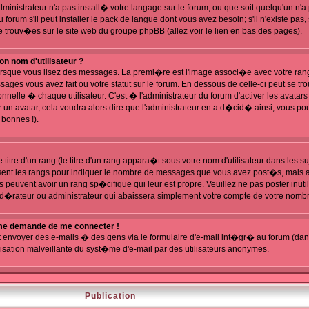
administrateur n'a pas install� votre langage sur le forum, ou que soit quelqu'un n'
orum s'il peut installer le pack de langue dont vous avez besoin; s'il n'existe pas,
e trouv�es sur le site web du groupe phpBB (allez voir le lien en bas des pages).
 nom d'utilisateur ?
r lorsque vous lisez des messages. La premi�re est l'image associ�e avec votre r
ages vous avez fait ou votre statut sur le forum. En dessous de celle-ci peut se t
le � chaque utilisateur. C'est � l'administrateur du forum d'activer les avatars 
r un avatar, cela voudra alors dire que l'administrateur en a d�cid� ainsi, vous pou
bonnes !).
tre d'un rang (le titre d'un rang appara�t sous votre nom d'utilisateur dans les su
lisent les rangs pour indiquer le nombre de messages que vous avez post�s, mais au
s peuvent avoir un rang sp�cifique qui leur est propre. Veuillez ne pas poster inuti
d�rateur ou administrateur qui abaissera simplement votre compte de votre nombr
on me demande de me connecter !
 envoyer des e-mails � des gens via le formulaire d'e-mail int�gr� au forum (dans
tilisation malveillante du syst�me d'e-mail par des utilisateurs anonymes.
Publication