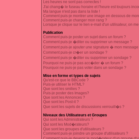
Les heures ne sont pas correctes !
J'ai chang� le fuseau horaire et l'heure est toujours incor
Ma langue n'est pas dans la liste !
Comment puis-je montrer une image en dessous de mon n
Comment puis-je changer mon rang ?
Lorsque je clique sur le lien e-mail d'un utilisateur, on
Publication
Comment puis-je poster un sujet dans un forum ?
Comment puis-je �diter ou supprimer un message ?
Comment puis-je ajouter une signature � mon message
Comment puis-je cr�er un sondage ?
Comment puis-je �diter ou supprimer un sondage ?
Pourquoi ne puis-je pas acc�der � un forum ?
Pourquoi ne puis-je pas voter dans un sondage ?
Mise en forme et types de sujets
Qu'est-ce que le BBCode ?
Puis-je utiliser le HTML?
Que sont les smilies ?
Puis-je poster des Images?
Que sont les Annonces ?
Que sont les Post-it ?
Que sont les sujets de discussions verrouill�s ?
Niveaux des Utilisateurs et Groupes
Qui sont les Administrateurs ?
Qui sont les Mod�rateurs?
Que sont les groupes d'utilisateurs ?
Comment puis-je joindre un groupe d'utilisateurs ?
Comment puis-je devenir le mod�rateur d'un groupe d'uti