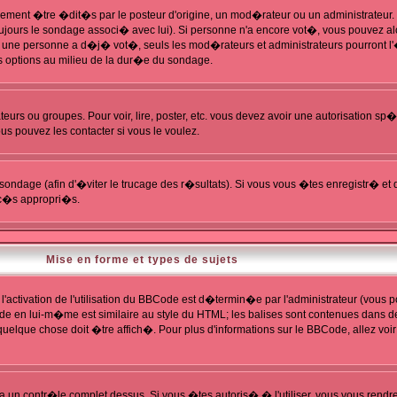
ent �tre �dit�s par le posteur d'origine, un mod�rateur ou un administrateur. 
 toujours le sondage associ� avec lui). Si personne n'a encore vot�, vous pouvez 
i une personne a d�j� vot�, seuls les mod�rateurs et administrateurs pourront l'�
s options au milieu de la dur�e du sondage.
ateurs ou groupes. Pour voir, lire, poster, etc. vous devez avoir une autorisation s
us pouvez les contacter si vous le voulez.
 sondage (afin d'�viter le trucage des r�sultats). Si vous vous �tes enregistr� e
acc�s appropri�s.
Mise en forme et types de sujets
ctivation de l'utilisation du BBCode est d�termin�e par l'administrateur (vous p
e en lui-m�me est similaire au style du HTML; les balises sont contenues dans des
 quelque chose doit �tre affich�. Pour plus d'informations sur le BBCode, allez voir
l a un contr�le complet dessus. Si vous �tes autoris� � l'utiliser, vous vous rend