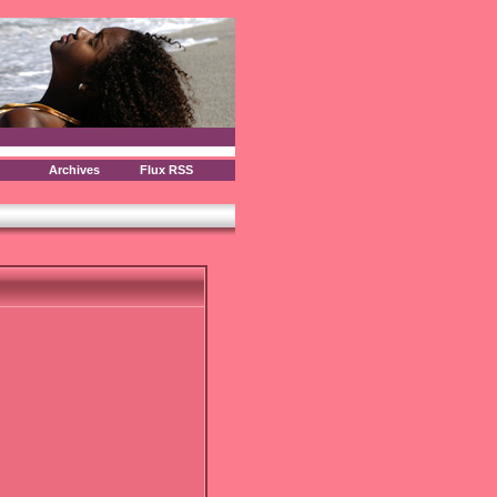
Archives
Flux RSS