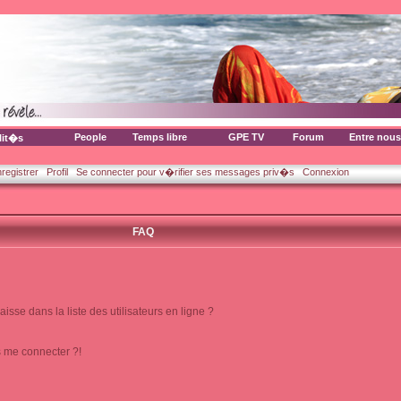
People
Temps libre
GPE TV
Forum
Entre nous
lit�s
nregistrer
Profil
Se connecter pour v�rifier ses messages priv�s
Connexion
FAQ
sse dans la liste des utilisateurs en ligne ?
 me connecter ?!