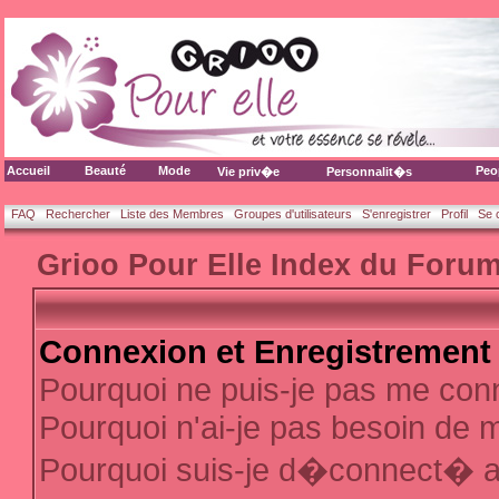
Accueil
Beauté
Mode
Peo
Vie priv�e
Personnalit�s
FAQ
Rechercher
Liste des Membres
Groupes d'utilisateurs
S'enregistrer
Profil
Se 
Grioo Pour Elle Index du Foru
Connexion et Enregistrement
Pourquoi ne puis-je pas me con
Pourquoi n'ai-je pas besoin de m
Pourquoi suis-je d�connect� 