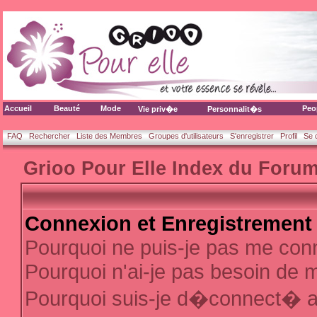
Accueil
Beauté
Mode
Peo
Vie priv�e
Personnalit�s
FAQ
Rechercher
Liste des Membres
Groupes d'utilisateurs
S'enregistrer
Profil
Se 
Grioo Pour Elle Index du Foru
Connexion et Enregistrement
Pourquoi ne puis-je pas me con
Pourquoi n'ai-je pas besoin de m
Pourquoi suis-je d�connect� 