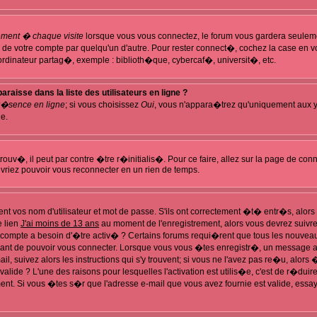
ment � chaque visite
lorsque vous vous connectez, le forum vous gardera seule
 de votre compte par quelqu'un d'autre. Pour rester connect�, cochez la case en vo
dinateur partag�, exemple : biblioth�que, cybercaf�, universit�, etc.
aisse dans la liste des utilisateurs en ligne ?
r�sence en ligne
; si vous choisissez
Oui
, vous n'appara�trez qu'uniquement aux y
e.
ouv�, il peut par contre �tre r�initialis�. Pour ce faire, allez sur la page de con
devriez pouvoir vous reconnecter en un rien de temps.
vos nom d'utilisateur et mot de passe. S'ils ont correctement �t� entr�s, alors il
e lien
J'ai moins de 13 ans
au moment de l'enregistrement, alors vous devrez suivre
re compte a besoin d'�tre activ� ? Certains forums requi�rent que tous les nouvea
 avant de pouvoir vous connecter. Lorsque vous vous �tes enregistr�, un message 
il, suivez alors les instructions qui s'y trouvent; si vous ne l'avez pas re�u, alor
valide ? L'une des raisons pour lesquelles l'activation est utilis�e, c'est de r�duir
t. Si vous �tes s�r que l'adresse e-mail que vous avez fournie est valide, essay