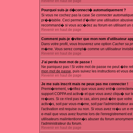
Revenir en haut de page
Pourquoi suis-je d�connect� automatiquement ?
Si vous ne cochez pas la case
Se connecter automatique
pr��tablie. Ceci permet d'�viter une utilisation abusive
recommand� si vous acc�dez au forum en utilisant un or
Revenir en haut de page
Comment puis-je �viter que mon nom d'utilisateur appar
Dans votre profil, vous trouverez une option
Cacher sa p
m�me. Vous serez compt� comme un utilisateur invisibl
Revenir en haut de page
J'ai perdu mon mot de passe !
Ne paniquez pas ! Si votre mot de passe ne peut �tre retr
mon mot de passe
, puis suivez les instructions et vous 
Revenir en haut de page
Je me suis inscrit mais ne peux pas me connecter !
Premi�rement, v�rifiez que vous avez entr� correctement 
support COPPA est activ� et que vous avez cliqu� sur l
re�ues. Si ce n'est pas le cas, alors peut-�tre que vot
activ�s, soit par vous-m�me, soit par l'administrateur
l'activation est requise ou non. Si vous avez re�u un e-ma
e-mail que vous avez fournie lors de l'enregistrement est 
utilisateurs malintentionn�s abuser du forum anonymemen
l'administrateur du forum.
Revenir en haut de page