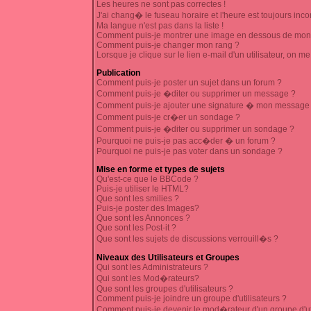
Les heures ne sont pas correctes !
J'ai chang� le fuseau horaire et l'heure est toujours incor
Ma langue n'est pas dans la liste !
Comment puis-je montrer une image en dessous de mon n
Comment puis-je changer mon rang ?
Lorsque je clique sur le lien e-mail d'un utilisateur, on
Publication
Comment puis-je poster un sujet dans un forum ?
Comment puis-je �diter ou supprimer un message ?
Comment puis-je ajouter une signature � mon message
Comment puis-je cr�er un sondage ?
Comment puis-je �diter ou supprimer un sondage ?
Pourquoi ne puis-je pas acc�der � un forum ?
Pourquoi ne puis-je pas voter dans un sondage ?
Mise en forme et types de sujets
Qu'est-ce que le BBCode ?
Puis-je utiliser le HTML?
Que sont les smilies ?
Puis-je poster des Images?
Que sont les Annonces ?
Que sont les Post-it ?
Que sont les sujets de discussions verrouill�s ?
Niveaux des Utilisateurs et Groupes
Qui sont les Administrateurs ?
Qui sont les Mod�rateurs?
Que sont les groupes d'utilisateurs ?
Comment puis-je joindre un groupe d'utilisateurs ?
Comment puis-je devenir le mod�rateur d'un groupe d'uti