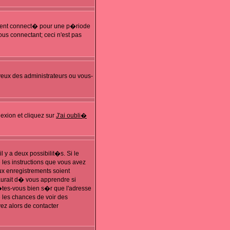
ment connect� pour une p�riode
us connectant; ceci n'est pas
eux des administrateurs ou vous-
nexion et cliquez sur
J'ai oubli�
 y a deux possibilit�s. Si le
 les instructions que vous avez
ux enregistrements soient
aurait d� vous apprendre si
s �tes-vous bien s�r que l'adresse
e les chances de voir des
ez alors de contacter