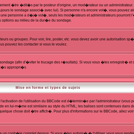
ent �tre �dit�s par le posteur d'origine, un mod�rateur ou un administrateur. 
 toujours le sondage associ� avec lui). Si personne n'a encore vot�, vous pouvez 
i une personne a d�j� vot�, seuls les mod�rateurs et administrateurs pourront l'�
s options au milieu de la dur�e du sondage.
ateurs ou groupes. Pour voir, lire, poster, etc. vous devez avoir une autorisation s
us pouvez les contacter si vous le voulez.
 sondage (afin d'�viter le trucage des r�sultats). Si vous vous �tes enregistr� e
acc�s appropri�s.
Mise en forme et types de sujets
ctivation de l'utilisation du BBCode est d�termin�e par l'administrateur (vous p
e en lui-m�me est similaire au style du HTML; les balises sont contenues dans des
 quelque chose doit �tre affich�. Pour plus d'informations sur le BBCode, allez voir
l a un contr�le complet dessus. Si vous �tes autoris� � l'utiliser, vous vous rend