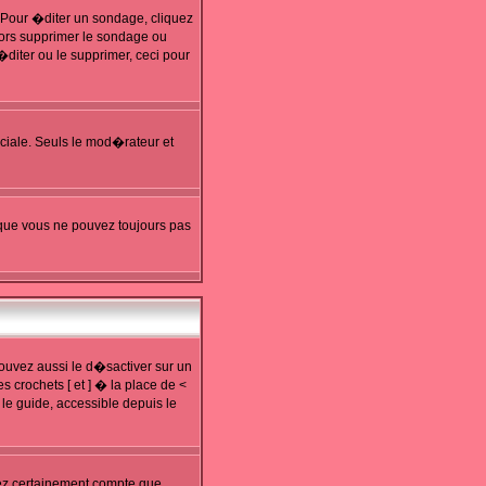
Pour �diter un sondage, cliquez
alors supprimer le sondage ou
diter ou le supprimer, ceci pour
p�ciale. Seuls le mod�rateur et
t que vous ne pouvez toujours pas
ouvez aussi le d�sactiver sur un
 crochets [ et ] � la place de <
 le guide, accessible depuis le
rez certainement compte que