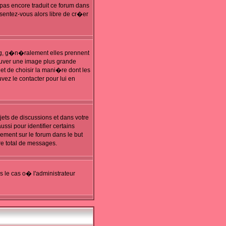
a pas encore traduit ce forum dans
 sentez-vous alors libre de cr�er
ang, g�n�ralement elles prennent
rouver une image plus grande
et de choisir la mani�re dont les
vez le contacter pour lui en
jets de discussions et dans votre
ssi pour identifier certains
lement sur le forum dans le but
e total de messages.
 le cas o� l'administrateur