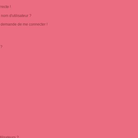
recte !
om d'utilisateur ?
 me demande de me connecter !
 ?
lisateurs ?