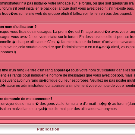
administrateur n'a pas install� votre langage sur le forum, ou que soit quelqu'un n'
orum s'il peut installer le pack de langue dont vous avez besoin; s'il n'existe pas,
e trouv�es sur le site web du groupe phpBB (allez voir le lien en bas des pages).
 nom d'utilisateur ?
r lorsque vous lisez des messages. La premi�re est l'image associ�e avec votre r
ages vous avez fait ou votre statut sur le forum. En dessous de celle-ci peut se t
le � chaque utilisateur. C'est � l'administrateur du forum d'activer les avatars 
r un avatar, cela voudra alors dire que l'administrateur en a d�cid� ainsi, vous pou
bonnes !).
tre d'un rang (le titre d'un rang appara�t sous votre nom d'utilisateur dans les su
lisent les rangs pour indiquer le nombre de messages que vous avez post�s, mais au
s peuvent avoir un rang sp�cifique qui leur est propre. Veuillez ne pas poster inuti
d�rateur ou administrateur qui abaissera simplement votre compte de votre nombr
on me demande de me connecter !
 envoyer des e-mails � des gens via le formulaire d'e-mail int�gr� au forum (dans
tilisation malveillante du syst�me d'e-mail par des utilisateurs anonymes.
Publication