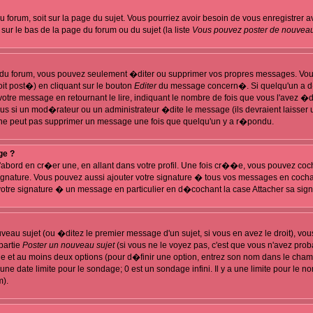
du forum, soit sur la page du sujet. Vous pourriez avoir besoin de vous enregistrer 
sur le bas de la page du forum ou du sujet (la liste
Vous pouvez poster de nouveaux 
r du forum, vous pouvez seulement �diter ou supprimer vos propres messages. V
it post�) en cliquant sur le bouton
Editer
du message concern�. Si quelqu'un a
otre message en retournant le lire, indiquant le nombre de fois que vous l'avez �d
us si un mod�rateur ou un administrateur �dite le message (ils devraient laisser 
eur ne peut pas supprimer un message une fois que quelqu'un y a r�pondu.
ge ?
abord en cr�er une, en allant dans votre profil. Une fois cr��e, vous pouvez coc
signature. Vous pouvez aussi ajouter votre signature � tous vos messages en coc
votre signature � un message en particulier en d�cochant la case Attacher sa sign
eau sujet (ou �ditez le premier message d'un sujet, si vous en avez le droit), vou
partie
Poster un nouveau sujet
(si vous ne le voyez pas, c'est que vous n'avez pro
ge et au moins deux options (pour d�finir une option, entrez son nom dans le cham
e date limite pour le sondage; 0 est un sondage infini. Il y a une limite pour le 
m).