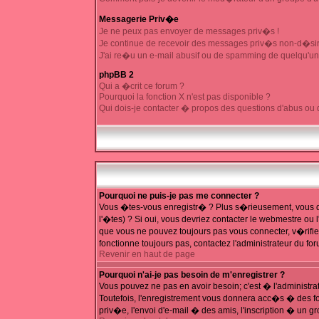
Messagerie Priv�e
Je ne peux pas envoyer de messages priv�s !
Je continue de recevoir des messages priv�s non-d�si
J'ai re�u un e-mail abusif ou de spamming de quelqu'un 
phpBB 2
Qui a �crit ce forum ?
Pourquoi la fonction X n'est pas disponible ?
Qui dois-je contacter � propos des questions d'abus ou 
Pourquoi ne puis-je pas me connecter ?
Vous �tes-vous enregistr� ? Plus s�rieusement, vous de
l'�tes) ? Si oui, vous devriez contacter le webmestre ou
que vous ne pouvez toujours pas vous connecter, v�rifie
fonctionne toujours pas, contactez l'administrateur du fo
Revenir en haut de page
Pourquoi n'ai-je pas besoin de m'enregistrer ?
Vous pouvez ne pas en avoir besoin; c'est � l'administr
Toutefois, l'enregistrement vous donnera acc�s � des fo
priv�e, l'envoi d'e-mail � des amis, l'inscription � un g