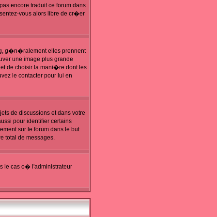
a pas encore traduit ce forum dans
 sentez-vous alors libre de cr�er
ang, g�n�ralement elles prennent
rouver une image plus grande
et de choisir la mani�re dont les
vez le contacter pour lui en
jets de discussions et dans votre
ssi pour identifier certains
lement sur le forum dans le but
e total de messages.
 le cas o� l'administrateur