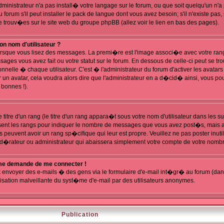
administrateur n'a pas install� votre langage sur le forum, ou que soit quelqu'un n'
orum s'il peut installer le pack de langue dont vous avez besoin; s'il n'existe pas,
e trouv�es sur le site web du groupe phpBB (allez voir le lien en bas des pages).
 nom d'utilisateur ?
r lorsque vous lisez des messages. La premi�re est l'image associ�e avec votre r
ages vous avez fait ou votre statut sur le forum. En dessous de celle-ci peut se t
le � chaque utilisateur. C'est � l'administrateur du forum d'activer les avatars 
r un avatar, cela voudra alors dire que l'administrateur en a d�cid� ainsi, vous pou
bonnes !).
tre d'un rang (le titre d'un rang appara�t sous votre nom d'utilisateur dans les su
lisent les rangs pour indiquer le nombre de messages que vous avez post�s, mais au
s peuvent avoir un rang sp�cifique qui leur est propre. Veuillez ne pas poster inuti
d�rateur ou administrateur qui abaissera simplement votre compte de votre nombr
on me demande de me connecter !
 envoyer des e-mails � des gens via le formulaire d'e-mail int�gr� au forum (dans
tilisation malveillante du syst�me d'e-mail par des utilisateurs anonymes.
Publication