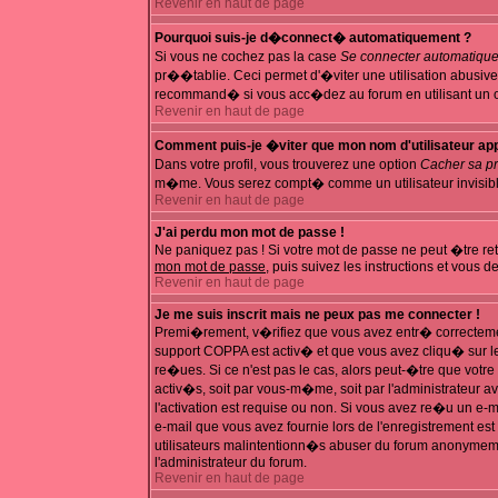
Revenir en haut de page
Pourquoi suis-je d�connect� automatiquement ?
Si vous ne cochez pas la case
Se connecter automatique
pr��tablie. Ceci permet d'�viter une utilisation abusive
recommand� si vous acc�dez au forum en utilisant un or
Revenir en haut de page
Comment puis-je �viter que mon nom d'utilisateur appar
Dans votre profil, vous trouverez une option
Cacher sa p
m�me. Vous serez compt� comme un utilisateur invisibl
Revenir en haut de page
J'ai perdu mon mot de passe !
Ne paniquez pas ! Si votre mot de passe ne peut �tre retr
mon mot de passe
, puis suivez les instructions et vous 
Revenir en haut de page
Je me suis inscrit mais ne peux pas me connecter !
Premi�rement, v�rifiez que vous avez entr� correctement 
support COPPA est activ� et que vous avez cliqu� sur l
re�ues. Si ce n'est pas le cas, alors peut-�tre que vot
activ�s, soit par vous-m�me, soit par l'administrateur
l'activation est requise ou non. Si vous avez re�u un e-ma
e-mail que vous avez fournie lors de l'enregistrement est 
utilisateurs malintentionn�s abuser du forum anonymemen
l'administrateur du forum.
Revenir en haut de page