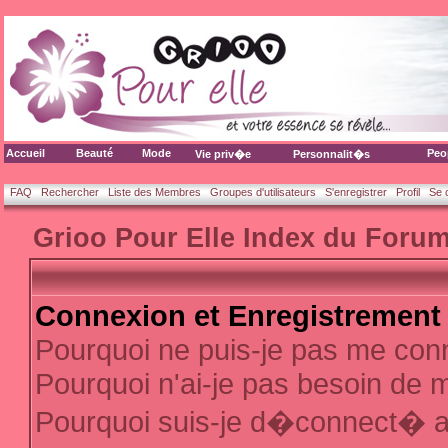
Accueil
Beauté
Mode
Peo
Vie priv�e
Personnalit�s
FAQ
Rechercher
Liste des Membres
Groupes d'utilisateurs
S'enregistrer
Profil
Se 
Grioo Pour Elle Index du Foru
Connexion et Enregistrement
Pourquoi ne puis-je pas me con
Pourquoi n'ai-je pas besoin de m
Pourquoi suis-je d�connect� 