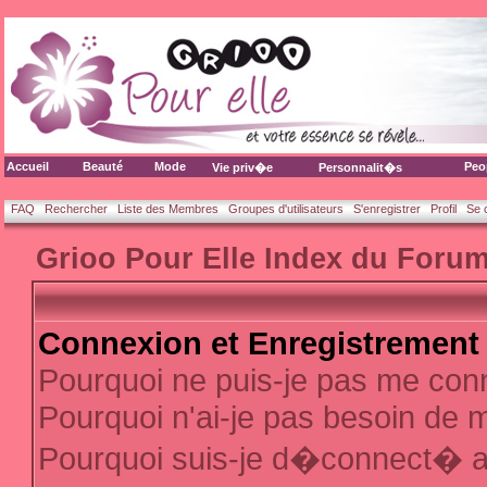
Accueil
Beauté
Mode
Peo
Vie priv�e
Personnalit�s
FAQ
Rechercher
Liste des Membres
Groupes d'utilisateurs
S'enregistrer
Profil
Se 
Grioo Pour Elle Index du Foru
Connexion et Enregistrement
Pourquoi ne puis-je pas me con
Pourquoi n'ai-je pas besoin de m
Pourquoi suis-je d�connect� 