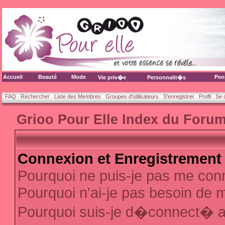
Accueil
Beauté
Mode
Peo
Vie priv�e
Personnalit�s
FAQ
Rechercher
Liste des Membres
Groupes d'utilisateurs
S'enregistrer
Profil
Se 
Grioo Pour Elle Index du Foru
Connexion et Enregistrement
Pourquoi ne puis-je pas me con
Pourquoi n'ai-je pas besoin de m
Pourquoi suis-je d�connect� 