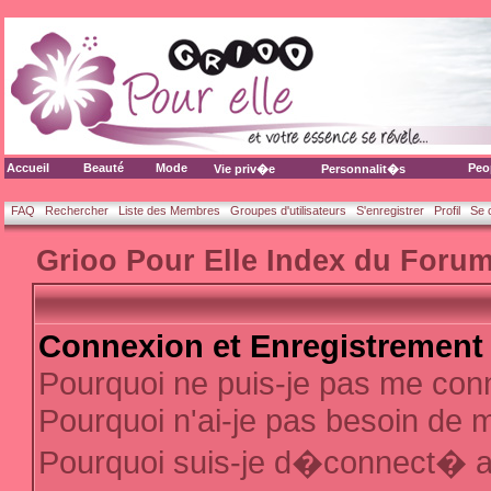
Accueil
Beauté
Mode
Peo
Vie priv�e
Personnalit�s
FAQ
Rechercher
Liste des Membres
Groupes d'utilisateurs
S'enregistrer
Profil
Se 
Grioo Pour Elle Index du Foru
Connexion et Enregistrement
Pourquoi ne puis-je pas me con
Pourquoi n'ai-je pas besoin de m
Pourquoi suis-je d�connect� 