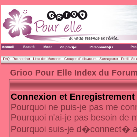
Accueil
Beauté
Mode
Peo
Vie priv�e
Personnalit�s
FAQ
Rechercher
Liste des Membres
Groupes d'utilisateurs
S'enregistrer
Profil
Se 
Grioo Pour Elle Index du Foru
Connexion et Enregistrement
Pourquoi ne puis-je pas me con
Pourquoi n'ai-je pas besoin de m
Pourquoi suis-je d�connect� 