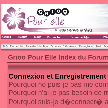
Accueil
Beauté
Mode
Peo
Vie priv�e
Personnalit�s
FAQ
Rechercher
Liste des Membres
Groupes d'utilisateurs
S'enregistrer
Profil
Se 
Grioo Pour Elle Index du Foru
Connexion et Enregistrement
Pourquoi ne puis-je pas me con
Pourquoi n'ai-je pas besoin de m
Pourquoi suis-je d�connect� 