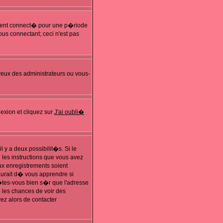
ment connect� pour une p�riode
us connectant; ceci n'est pas
eux des administrateurs ou vous-
nexion et cliquez sur
J'ai oubli�
 y a deux possibilit�s. Si le
 les instructions que vous avez
ux enregistrements soient
aurait d� vous apprendre si
s �tes-vous bien s�r que l'adresse
e les chances de voir des
ez alors de contacter