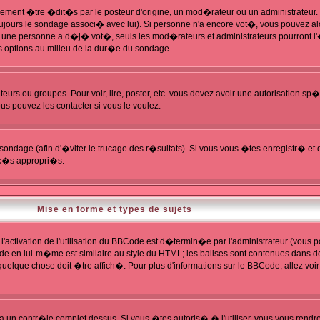
ent �tre �dit�s par le posteur d'origine, un mod�rateur ou un administrateur. 
 toujours le sondage associ� avec lui). Si personne n'a encore vot�, vous pouvez 
i une personne a d�j� vot�, seuls les mod�rateurs et administrateurs pourront l'�
s options au milieu de la dur�e du sondage.
ateurs ou groupes. Pour voir, lire, poster, etc. vous devez avoir une autorisation s
us pouvez les contacter si vous le voulez.
 sondage (afin d'�viter le trucage des r�sultats). Si vous vous �tes enregistr� e
acc�s appropri�s.
Mise en forme et types de sujets
ctivation de l'utilisation du BBCode est d�termin�e par l'administrateur (vous p
e en lui-m�me est similaire au style du HTML; les balises sont contenues dans des
 quelque chose doit �tre affich�. Pour plus d'informations sur le BBCode, allez voir
l a un contr�le complet dessus. Si vous �tes autoris� � l'utiliser, vous vous rend