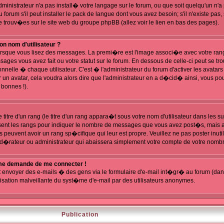
administrateur n'a pas install� votre langage sur le forum, ou que soit quelqu'un n'
orum s'il peut installer le pack de langue dont vous avez besoin; s'il n'existe pas,
e trouv�es sur le site web du groupe phpBB (allez voir le lien en bas des pages).
 nom d'utilisateur ?
r lorsque vous lisez des messages. La premi�re est l'image associ�e avec votre r
ages vous avez fait ou votre statut sur le forum. En dessous de celle-ci peut se t
le � chaque utilisateur. C'est � l'administrateur du forum d'activer les avatars 
r un avatar, cela voudra alors dire que l'administrateur en a d�cid� ainsi, vous pou
bonnes !).
tre d'un rang (le titre d'un rang appara�t sous votre nom d'utilisateur dans les su
lisent les rangs pour indiquer le nombre de messages que vous avez post�s, mais au
s peuvent avoir un rang sp�cifique qui leur est propre. Veuillez ne pas poster inuti
d�rateur ou administrateur qui abaissera simplement votre compte de votre nombr
on me demande de me connecter !
 envoyer des e-mails � des gens via le formulaire d'e-mail int�gr� au forum (dans
tilisation malveillante du syst�me d'e-mail par des utilisateurs anonymes.
Publication