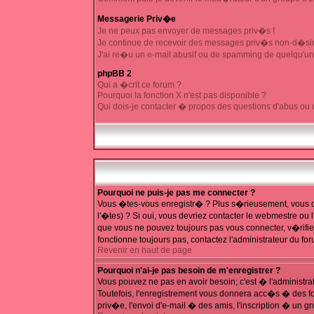
Messagerie Priv�e
Je ne peux pas envoyer de messages priv�s !
Je continue de recevoir des messages priv�s non-d�si
J'ai re�u un e-mail abusif ou de spamming de quelqu'un 
phpBB 2
Qui a �crit ce forum ?
Pourquoi la fonction X n'est pas disponible ?
Qui dois-je contacter � propos des questions d'abus ou 
Pourquoi ne puis-je pas me connecter ?
Vous �tes-vous enregistr� ? Plus s�rieusement, vous de
l'�tes) ? Si oui, vous devriez contacter le webmestre ou
que vous ne pouvez toujours pas vous connecter, v�rifie
fonctionne toujours pas, contactez l'administrateur du fo
Revenir en haut de page
Pourquoi n'ai-je pas besoin de m'enregistrer ?
Vous pouvez ne pas en avoir besoin; c'est � l'administr
Toutefois, l'enregistrement vous donnera acc�s � des fo
priv�e, l'envoi d'e-mail � des amis, l'inscription � un g