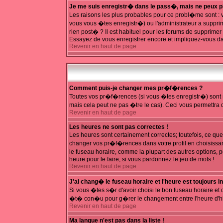
Je me suis enregistr� dans le pass�, mais ne peux p
Les raisons les plus probables pour ce probl�me sont : 
vous vous �tes enregistr�) ou l'administrateur a suppri
rien post� ? Il est habituel pour les forums de supprime
Essayez de vous enregistrer encore et impliquez-vous da
Revenir en haut de page
Comment puis-je changer mes pr�f�rences ?
Toutes vos pr�f�rences (si vous �tes enregistr�) sont 
mais cela peut ne pas �tre le cas). Ceci vous permettr
Revenir en haut de page
Les heures ne sont pas correctes !
Les heures sont certainement correctes; toutefois, ce que
changer vos pr�f�rences dans votre profil en choisissant
le fuseau horaire, comme la plupart des autres options, 
heure pour le faire, si vous pardonnez le jeu de mots !
Revenir en haut de page
J'ai chang� le fuseau horaire et l'heure est toujours i
Si vous �tes s�r d'avoir choisi le bon fuseau horaire et
�t� con�u pour g�rer le changement entre l'heure d'hive
Revenir en haut de page
Ma langue n'est pas dans la liste !