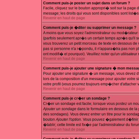
Comment puis-je poster un sujet dans un forum ?
Facile, cliquez sur le bouton appropri� soit sur la page 
message; les droits qui vous sont disponibles sont list�s 
Revenir en haut de page
Comment puis-je �diter ou supprimer un message ?
A moins que vous soyez l'administrateur ou mod�rateu
(parfois seulement apr�s un certain temps apr�s qu'il so
vous trouverez un petit morceau de texte en dessous de v
pas si personne n'a r�pondu, il n'appara�tra pas non pl
ont modifi� et pourquoi). Veuillez noter qu'un utilisat
Revenir en haut de page
Comment puis-je ajouter une signature � mon messa
Pour ajouter une signature � un message, vous devez d'
lors de la composition d'un message pour ajouter votre 
votre profil (vous pourrez toujours emp�cher d'attacher 
Revenir en haut de page
Comment puis-je cr�er un sondage ?
Cr�er un sondage est facile; lorsque vous postez un nouv
Ajouter un sondage
dans le formulaire en dessous de la 
des sondages). Vous devez entrer un titre pour le sonda
bouton
Ajouter l'option
. Vous pouvez �galement d�finir un
�tablir; cette limite est fix�e par l'administrateur du foru
Revenir en haut de page