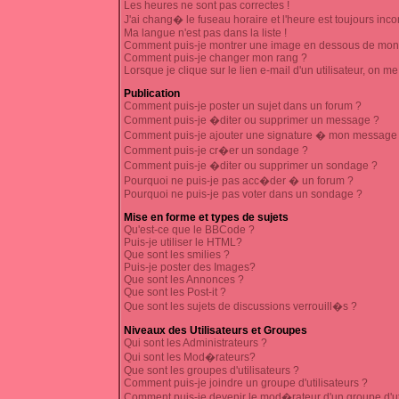
Les heures ne sont pas correctes !
J'ai chang� le fuseau horaire et l'heure est toujours incor
Ma langue n'est pas dans la liste !
Comment puis-je montrer une image en dessous de mon n
Comment puis-je changer mon rang ?
Lorsque je clique sur le lien e-mail d'un utilisateur, on
Publication
Comment puis-je poster un sujet dans un forum ?
Comment puis-je �diter ou supprimer un message ?
Comment puis-je ajouter une signature � mon message
Comment puis-je cr�er un sondage ?
Comment puis-je �diter ou supprimer un sondage ?
Pourquoi ne puis-je pas acc�der � un forum ?
Pourquoi ne puis-je pas voter dans un sondage ?
Mise en forme et types de sujets
Qu'est-ce que le BBCode ?
Puis-je utiliser le HTML?
Que sont les smilies ?
Puis-je poster des Images?
Que sont les Annonces ?
Que sont les Post-it ?
Que sont les sujets de discussions verrouill�s ?
Niveaux des Utilisateurs et Groupes
Qui sont les Administrateurs ?
Qui sont les Mod�rateurs?
Que sont les groupes d'utilisateurs ?
Comment puis-je joindre un groupe d'utilisateurs ?
Comment puis-je devenir le mod�rateur d'un groupe d'uti