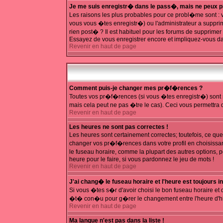
Je me suis enregistr� dans le pass�, mais ne peux p
Les raisons les plus probables pour ce probl�me sont : 
vous vous �tes enregistr�) ou l'administrateur a suppri
rien post� ? Il est habituel pour les forums de supprime
Essayez de vous enregistrer encore et impliquez-vous da
Revenir en haut de page
Comment puis-je changer mes pr�f�rences ?
Toutes vos pr�f�rences (si vous �tes enregistr�) sont 
mais cela peut ne pas �tre le cas). Ceci vous permettr
Revenir en haut de page
Les heures ne sont pas correctes !
Les heures sont certainement correctes; toutefois, ce que
changer vos pr�f�rences dans votre profil en choisissant
le fuseau horaire, comme la plupart des autres options, 
heure pour le faire, si vous pardonnez le jeu de mots !
Revenir en haut de page
J'ai chang� le fuseau horaire et l'heure est toujours i
Si vous �tes s�r d'avoir choisi le bon fuseau horaire et
�t� con�u pour g�rer le changement entre l'heure d'hive
Revenir en haut de page
Ma langue n'est pas dans la liste !