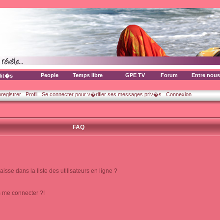
People
Temps libre
GPE TV
Forum
Entre nous
lit�s
nregistrer
Profil
Se connecter pour v�rifier ses messages priv�s
Connexion
FAQ
sse dans la liste des utilisateurs en ligne ?
 me connecter ?!