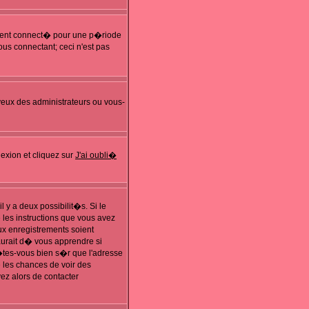
ment connect� pour une p�riode
us connectant; ceci n'est pas
eux des administrateurs ou vous-
nexion et cliquez sur
J'ai oubli�
 y a deux possibilit�s. Si le
 les instructions que vous avez
ux enregistrements soient
aurait d� vous apprendre si
s �tes-vous bien s�r que l'adresse
e les chances de voir des
ez alors de contacter