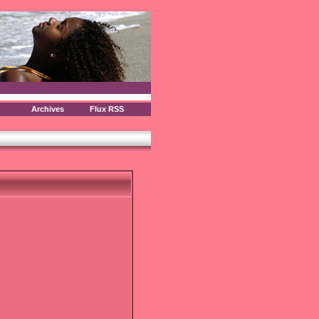
Archives
Flux RSS