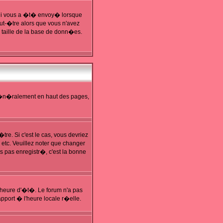
 qui vous a �t� envoy� lorsque
ut-�tre alors que vous n'avez
a taille de la base de donn�es.
n�ralement en haut des pages,
re. Si c'est le cas, vous devriez
 etc. Veuillez noter que changer
s pas enregistr�, c'est la bonne
l'heure d'�t�. Le forum n'a pas
pport � l'heure locale r�elle.