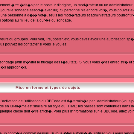
ent �tre �dit�s par le posteur d'origine, un mod�rateur ou un administrateur. 
 toujours le sondage associ� avec lui). Si personne n'a encore vot�, vous pouvez 
i une personne a d�j� vot�, seuls les mod�rateurs et administrateurs pourront l'�
s options au milieu de la dur�e du sondage.
ateurs ou groupes. Pour voir, lire, poster, etc. vous devez avoir une autorisation s
us pouvez les contacter si vous le voulez.
 sondage (afin d'�viter le trucage des r�sultats). Si vous vous �tes enregistr� e
acc�s appropri�s.
Mise en forme et types de sujets
ctivation de l'utilisation du BBCode est d�termin�e par l'administrateur (vous p
e en lui-m�me est similaire au style du HTML; les balises sont contenues dans des
 quelque chose doit �tre affich�. Pour plus d'informations sur le BBCode, allez voir
l a un contr�le complet dessus. Si vous �tes autoris� � l'utiliser, vous vous rend