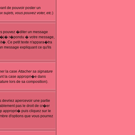
avant de pouvoir poster un
sujets, vous pouvez voter, etc.
)
ous pouvez �diter un message
 d�j� r�pondu � votre message,
it�. Ce petit texte n'appara�tra
un message expliquant ce qu'ils
her la case
Attacher sa signature
hant la case appropri�e dans
ature lors de sa composition).
s devriez apercevoir une partie
bablement pas le droit de cr�er
p appropri� puis cliquez sur le
nombre d'options que vous pourrez