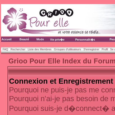
Accueil
Beauté
Mode
Peo
Vie priv�e
Personnalit�s
FAQ
Rechercher
Liste des Membres
Groupes d'utilisateurs
S'enregistrer
Profil
Se 
Grioo Pour Elle Index du Foru
Connexion et Enregistrement
Pourquoi ne puis-je pas me con
Pourquoi n'ai-je pas besoin de m
Pourquoi suis-je d�connect� 