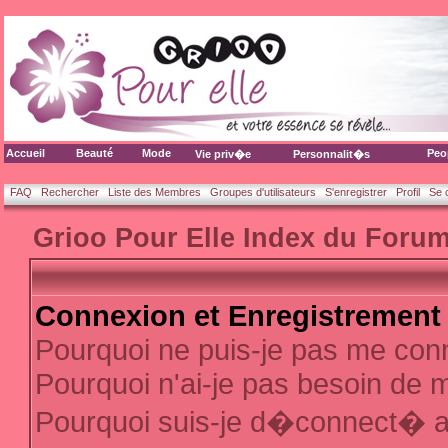
Accueil
Beauté
Mode
Peo
Vie priv�e
Personnalit�s
FAQ
Rechercher
Liste des Membres
Groupes d'utilisateurs
S'enregistrer
Profil
Se 
Grioo Pour Elle Index du Foru
Connexion et Enregistrement
Pourquoi ne puis-je pas me con
Pourquoi n'ai-je pas besoin de m
Pourquoi suis-je d�connect� 