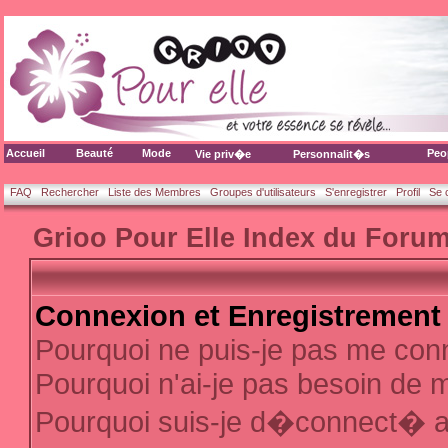
Accueil
Beauté
Mode
Peo
Vie priv�e
Personnalit�s
FAQ
Rechercher
Liste des Membres
Groupes d'utilisateurs
S'enregistrer
Profil
Se 
Grioo Pour Elle Index du Foru
Connexion et Enregistrement
Pourquoi ne puis-je pas me con
Pourquoi n'ai-je pas besoin de m
Pourquoi suis-je d�connect� 