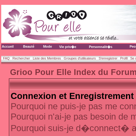
Accueil
Beauté
Mode
Peo
Vie priv�e
Personnalit�s
FAQ
Rechercher
Liste des Membres
Groupes d'utilisateurs
S'enregistrer
Profil
Se 
Grioo Pour Elle Index du Foru
Connexion et Enregistrement
Pourquoi ne puis-je pas me con
Pourquoi n'ai-je pas besoin de m
Pourquoi suis-je d�connect� 