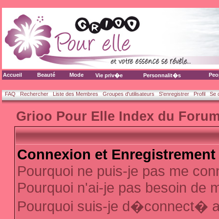
Accueil
Beauté
Mode
Peo
Vie priv�e
Personnalit�s
FAQ
Rechercher
Liste des Membres
Groupes d'utilisateurs
S'enregistrer
Profil
Se 
Grioo Pour Elle Index du Foru
Connexion et Enregistrement
Pourquoi ne puis-je pas me con
Pourquoi n'ai-je pas besoin de m
Pourquoi suis-je d�connect� 