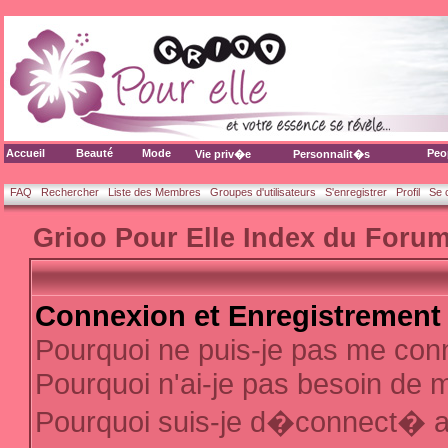
Accueil
Beauté
Mode
Peo
Vie priv�e
Personnalit�s
FAQ
Rechercher
Liste des Membres
Groupes d'utilisateurs
S'enregistrer
Profil
Se 
Grioo Pour Elle Index du Foru
Connexion et Enregistrement
Pourquoi ne puis-je pas me con
Pourquoi n'ai-je pas besoin de m
Pourquoi suis-je d�connect� 